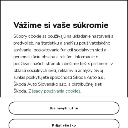
Vážime si vaše súkromie
SEARCH
S
Súbory cookie sa používajú na ukladanie nastavení a
e
predvolieb, na štatistiku a analýzu používateľského
Doprava zdarma k 70 partnerom Škoda
a
Zatvoriť
správania, poskytovanie funkcií sociálnych sietí a
po celom Slovensku.
r
personalizáciu obsahu a reklám. Informácie o
c
h
používaní našich stránok zdieľame tiež s partnermi v
Vytvorte si účet a my vás odmeníme 5 €
oblasti sociálnych sietí, reklamy a analýzy. Svoj
zľavou na prvú objednávku v minimálnej
Zatvoriť
súhlas poskytujete spoločnosti Škoda Auto a.s.,
hodnote 40 €.
Zaregistrovať sa.
Škoda Auto Slovensko s.r.o. a distribučnej sieti
Škoda.
Zásady používania cookies.
Hlavná stránka
Pre vás
Oblečenie a doplnky
T
Skladacia prepravka
Iba nevyhnutné
Tmavo šedá skladacia prepravka je praktickým doplnkom do
kufra auta.
Prijať všetko