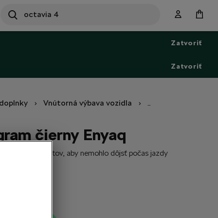
SEARCH
S
e
Zatvoriť
a
r
c
Zatvoriť
h
doplnky
Vnútorná výbava vozidla
Sieťové programy
gram čierny Enyaq
vážaných predmetov, aby nemohlo dôjsť počas jazdy