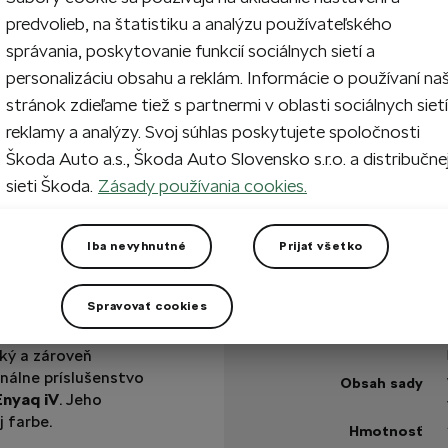
1
Prida
predvolieb, na štatistiku a analýzu používateľského
správania, poskytovanie funkcií sociálnych sietí a
personalizáciu obsahu a reklám. Informácie o používaní na
Na sklade
stránok zdieľame tiež s partnermi v oblasti sociálnych sietí
reklamy a analýzy. Svoj súhlas poskytujete spoločnosti
Škoda Auto a.s., Škoda Auto Slovensko s.r.o. a distribučne
Máte otázku?
sieti Škoda.
Zásady používania cookies.
Technické špecifikáci
Iba nevyhnutné
Prijať všetko
Kód výrobku
Farba
Spravovať cookies
 vreckom
budete
Materiál
bilu nebude batožina
ký a zároveň
nálne príslušenstvo
Obsah sady
Enyaq iV
. Jeho
 farbe.
Hmotnosť