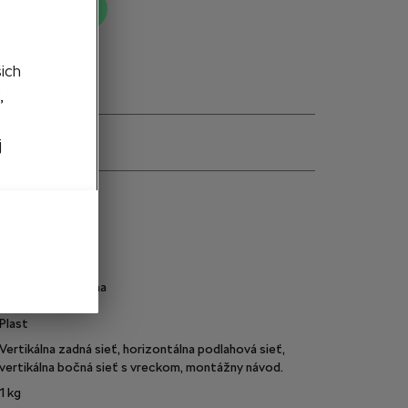
ť do košíka
šich
,
j
e
5LG065110B
Čierna
Elasticka sieťovina
Textil
Plast
Vertikálna zadná sieť, horizontálna podlahová sieť,
vertikálna bočná sieť s vreckom, montážny návod.
1
kg