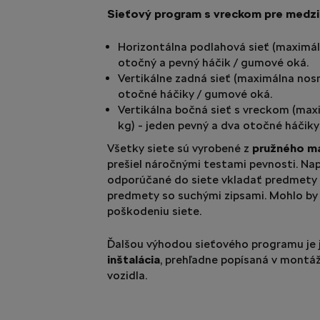
Sieťový program s vreckom pre medzi
Horizontálna podlahová sieť (maximál
otočný a pevný háčik / gumové oká.
Vertikálne zadná sieť (maximálna nosn
otočné háčiky / gumové oká.
Vertikálna bočná sieť s vreckom (max
kg) - jeden pevný a dva otočné háčik
Všetky siete sú vyrobené z
pružného ma
prešiel náročnými testami pevnosti. Nap
odporúčané do siete vkladať predmety 
predmety so suchými zipsami. Mohlo by 
poškodeniu siete.
Ďalšou výhodou sieťového programu je
inštalácia
, prehľadne popísaná v mont
vozidla.