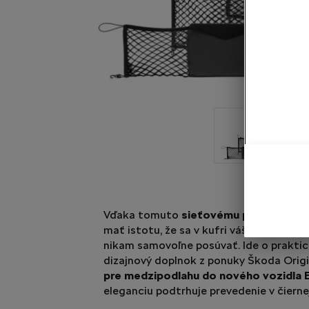
Vďaka tomuto
sieťovému programu s
mať istotu, že sa v kufri vášho automo
nikam samovoľne posúvať. Ide o praktic
dizajnový doplnok z ponuky Škoda Origi
pre medzipodlahu do nového vozidla 
eleganciu podtrhuje prevedenie v čiernej