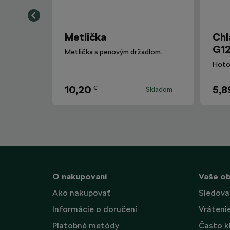
Metlička
Chl
G12
Metlička s penovým držadlom.
10,20
5,8
€
Skladom
O nakupovaní
Vaše o
Ako nakupovať
Sledova
Informácie o doručení
Vráteni
Platobné metódy
Často k