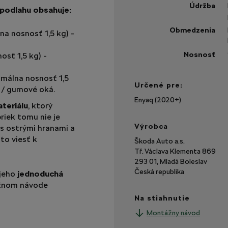
Údržba
podlahu obsahuje:
Obmedzenia
na nosnosť 1,5 kg) -
Nosnosť
osť 1,5 kg) -
imálna nosnosť 1,5
Určené pre:
y / gumové oká.
Enyaq (2020+)
teriálu
, ktorý
riek tomu nie je
Výrobca
s ostrými hranami a
to viesť k
Škoda Auto a.s.
Tř. Václava Klementa 869
293 01, Mladá Boleslav
Česká republika
 jeho
jednoduchá
ážnom návode
Na stiahnutie
Montážny návod