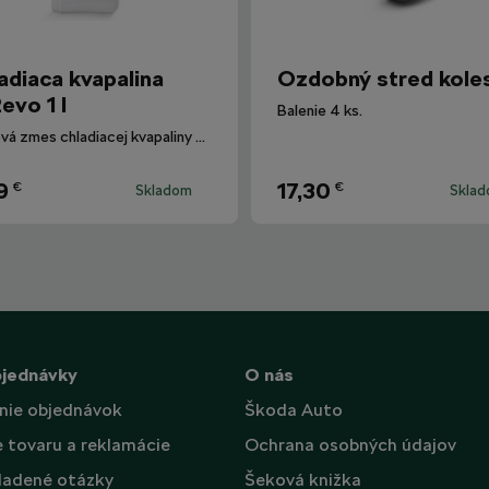
adiaca kvapalina
Ozdobný stred kole
evo 1 l
Balenie 4 ks.
Hotová zmes chladiacej kvapaliny G12evo pre všetky vozidlá Škoda.
9
17,30
€
€
Skladom
Skla
bjednávky
O nás
nie objednávok
Škoda Auto
e tovaru a reklamácie
Ochrana osobných údajov
ladené otázky
Šeková knižka