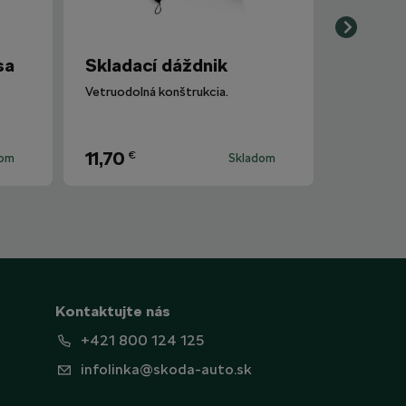
sa
Skladací dáždnik
Vetruodolná konštrukcia.
11,70
€
dom
Skladom
Kontaktujte nás
+421 800 124 125
infolinka@skoda-auto.sk