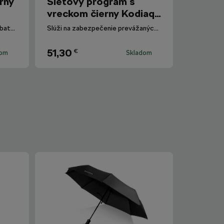
rny
Sieťový program s
vreckom čierny Kodiaq
II
Siete sa dokonale prispôsobia batožinovému priestoru.
Slúži na zabezpečenie prevážaných predmetov, aby nemohlo dôjsť počas jazdy k ich posunu.
51,30
€
dom
Skladom