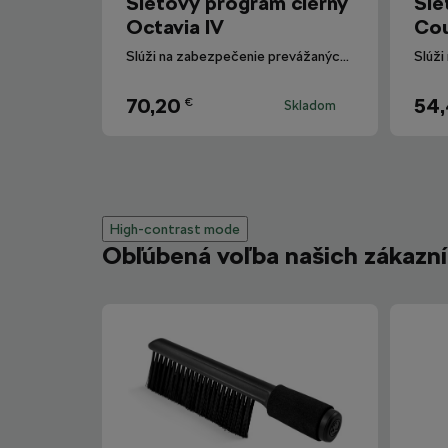
Sieťový program čierny
Sie
Octavia IV
Co
Slúži na zabezpečenie prevážaných predmetov, aby nemohlo dôjsť počas jazdy k ich posunu.
70,20
54
€
Skladom
High-contrast mode
Obľúbená voľba našich zákazn