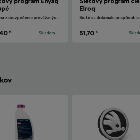
ťový program Enyaq
Sieťový program čie
upé
Elroq
Slúži na zabezpečenie prevážaných predmetov, aby nemohlo dôjsť počas jazdy k ich posunu.
,40
51,70
€
€
Skladom
Skla
íkov