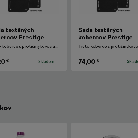
a textilných
Sada textilných
ercov Prestige
kobercov Prestige
avia IV
Octavia IV
Tieto koberce s protišmykovou úpravou rubovej strany sú zároveň praktickým a v mnohých prípadoch aj nepostrádateľným doplnkom každého vozidla.
20
74,00
€
€
Skladom
Skla
íkov