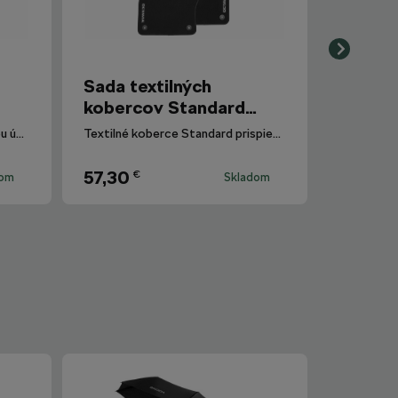
Sada textilných
kobercov Standard
Octavia IV
Tieto koberce s protišmykovou úpravou rubovej strany sú zároveň praktickým a v mnohých prípadoch aj nepostrádateľným doplnkom každého vozidla.
Textilné koberce Standard prispievajú k zníženiu hluku v interiéri vozidla, a tým k zvýšeniu komfortu počas jazdy.
57,30
€
dom
Skladom