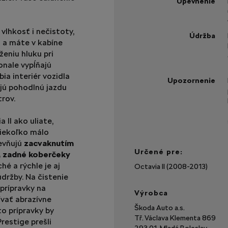
Upevnenie
vlhkosť i nečistoty,
Údržba
 a máte v kabíne
ženiu hluku pri
nale vypĺňajú
ia interiér vozidla
Upozornenie
ijú pohodlnú jazdu
rov.
II ako uliate,
niekoľko málo
evňujú
zacvaknutím
Určené pre:
, zadné koberčeky
hé a rýchle je aj
Octavia II (2008-2013)
držby. Na čistenie
 prípravky na
Výrobca
vať abrazívne
Škoda Auto a.s.
to prípravky by
Tř. Václava Klementa 869
restige prešli