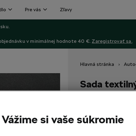
dlo
Pre vás
Zľavy
sku.
 objednávku v minimálnej hodnote 40 €.
Zaregistrovať sa.
Hlavná stránka
Auto
Sada textiln
Octavia II
Tieto koberce s protišmyk
a v mnohých prípadoch aj 
Vážime si vaše súkromie
61,60
EUR