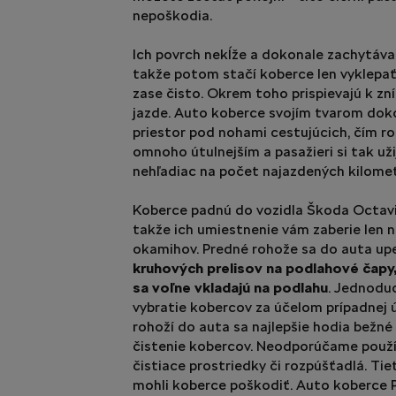
nepoškodia.
Ich povrch nekĺže a dokonale zachytáva 
takže potom stačí koberce len vyklepať
zase čisto. Okrem toho prispievajú k zní
jazde. Auto koberce svojím tvarom doko
priestor pod nohami cestujúcich, čím rob
omnoho útulnejším a pasažieri si tak už
nehľadiac na počet najazdených kilomet
Koberce padnú do vozidla Škoda Octavia 
takže ich umiestnenie vám zaberie len 
okamihov. Predné rohože sa do auta up
kruhových prelisov na podlahové čapy
sa voľne vkladajú na podlahu
. Jednoduc
vybratie kobercov za účelom prípadnej ú
rohoží do auta sa najlepšie hodia bežné
čistenie kobercov. Neodporúčame použí
čistiace prostriedky či rozpúšťadlá. Tie
mohli koberce poškodiť. Auto koberce P