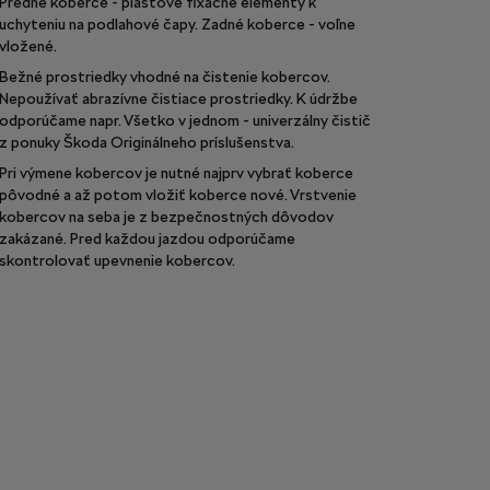
Predné koberce - plastové fixačné elementy k
uchyteniu na podlahové čapy. Zadné koberce - voľne
vložené.
Bežné prostriedky vhodné na čistenie kobercov.
Nepoužívať abrazívne čistiace prostriedky. K údržbe
odporúčame napr. Všetko v jednom - univerzálny čistič
z ponuky Škoda Originálneho príslušenstva.
Pri výmene kobercov je nutné najprv vybrať koberce
pôvodné a až potom vložiť koberce nové. Vrstvenie
kobercov na seba je z bezpečnostných dôvodov
zakázané. Pred každou jazdou odporúčame
skontrolovať upevnenie kobercov.