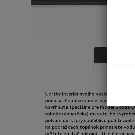
Udržte interiér svojho vozidla čistý a ú
počasia. Pomôžu vám v tom textilné au
navrhnuté špeciálne pre model Škoda Oc
rohože (koberčeky) do auta, boli vyrob
polyamidu, ktorý spoľahlivo pohltí všetky
na podrážkach topánok prinesiete vodu,
môžete zostať pokojní - títo čierni pasa