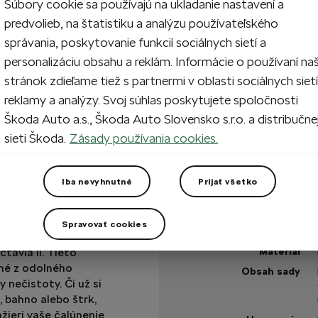
Súbory cookie sa používajú na ukladanie nastavení a
predvolieb, na štatistiku a analýzu používateľského
1
Prida
správania, poskytovanie funkcií sociálnych sietí a
personalizáciu obsahu a reklám. Informácie o používaní na
stránok zdieľame tiež s partnermi v oblasti sociálnych sietí
Na sklade
reklamy a analýzy. Svoj súhlas poskytujete spoločnosti
Škoda Auto a.s., Škoda Auto Slovensko s.r.o. a distribučne
sieti Škoda.
Zásady používania cookies.
Máte otázku?
Iba nevyhnutné
Prijať všetko
Technické špecifikáci
Kód výrobku
tulný za každého
Spravovať cookies
Farba
to koberce
tavia II. Tieto
Materiál
ené z odolného
Obsah sady
 nečistoty. Či už si
 bahno alebo štrk,
žieri vaše čalúnenie