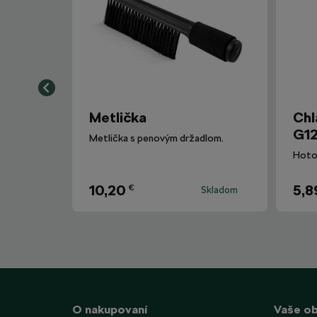
Metlička
Chl
G12
Metlička s penovým držadlom.
10,20
5,8
€
Skladom
O nakupovaní
Vaše o