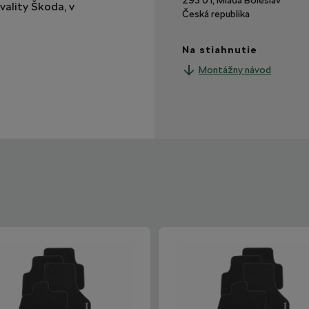
293 01, Mladá Boleslav
vality Škoda, v
Česká republika
Na stiahnutie
Montážny návod