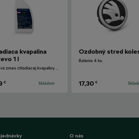
adiaca kvapalina
Ozdobný stred kole
evo 1 l
Balenie 4 ks.
Hotová zmes chladiacej kvapaliny G12evo pre všetky vozidlá Škoda.
9
17,30
€
€
Skladom
Skla
bjednávky
O nás