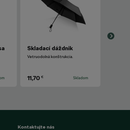
sa
Skladací dáždnik
Vetruodolná konštrukcia.
11,70
€
dom
Skladom
Kontaktujte nás