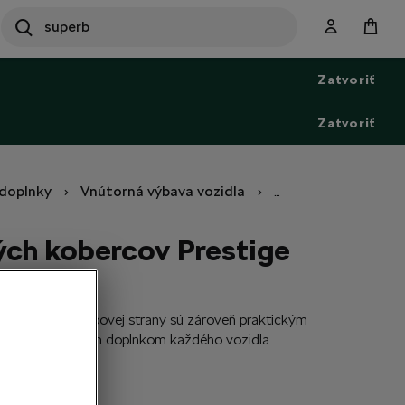
SEARCH
S
e
Zatvoriť
a
r
c
Zatvoriť
h
doplnky
Vnútorná výbava vozidla
Autokoberce
Sa
ých kobercov Prestige
ovou úpravou rubovej strany sú zároveň praktickým
nepostrádateľným doplnkom každého vozidla.