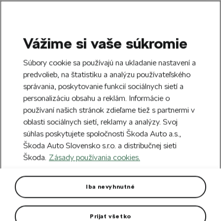
Vážime si vaše súkromie
SEARCH
S
Súbory cookie sa používajú na ukladanie nastavení a
e
predvolieb, na štatistiku a analýzu používateľského
Doprava zdarma k 70 partnerom Škoda
a
Zatvoriť
správania, poskytovanie funkcií sociálnych sietí a
po celom Slovensku.
r
personalizáciu obsahu a reklám. Informácie o
c
h
používaní našich stránok zdieľame tiež s partnermi v
Vytvorte si účet a my vás odmeníme 5 €
oblasti sociálnych sietí, reklamy a analýzy. Svoj
zľavou na prvú objednávku v minimálnej
Zatvoriť
súhlas poskytujete spoločnosti Škoda Auto a.s.,
hodnote 40 €.
Zaregistrovať sa.
Škoda Auto Slovensko s.r.o. a distribučnej sieti
Škoda.
Zásady používania cookies.
Hlavná stránka
Autodoplnky
Vnútorná výbava vozidla
Sada textilných autokobercov
Iba nevyhnutné
Fabia I
Prijať všetko
Ich vlákna spoľahlivo pohlcujú bahno, sneh, piesok aj štrk, a