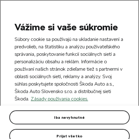
Vážime si vaše súkromie
SEARCH
S
Súbory cookie sa používajú na ukladanie nastavení a
e
predvolieb, na štatistiku a analýzu používateľského
Doprava zdarma k 70 partnerom Škoda
a
Zatvoriť
správania, poskytovanie funkcií sociálnych sietí a
po celom Slovensku.
r
personalizáciu obsahu a reklám. Informácie o
c
h
používaní našich stránok zdieľame tiež s partnermi v
Vytvorte si účet a my vás odmeníme 5 €
oblasti sociálnych sietí, reklamy a analýzy. Svoj
zľavou na prvú objednávku v minimálnej
Zatvoriť
súhlas poskytujete spoločnosti Škoda Auto a.s.,
hodnote 40 €.
Zaregistrovať sa.
Škoda Auto Slovensko s.r.o. a distribučnej sieti
Škoda.
Zásady používania cookies.
Hlavná stránka
Pre vás
Darčekové predmety
V
Puzdro na laptop
Iba nevyhnutné
Elegantné ochranné puzdro na laptop z neoprénu.
Prijať všetko