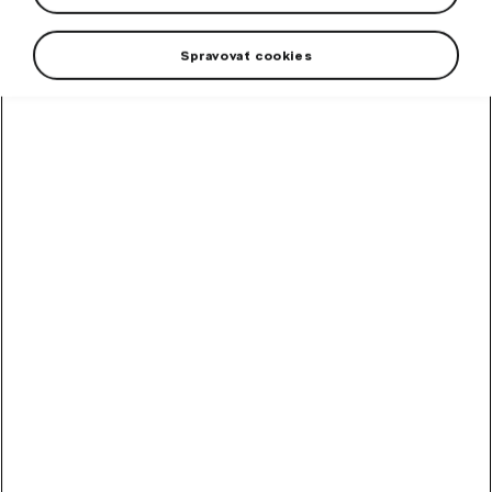
Spravovať cookies
+1 viac
Elegantné ochranné puzdro na laptop s brandingom