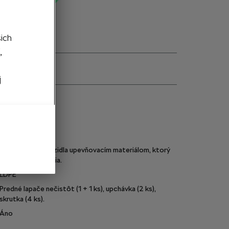
šich
,
j
e
57A075111A
Čierna
Do podbehov vozidla upevňovacím materiálom, ktorý
je súčasťou balenia.
LDPE
Predné lapače nečistôt (1 + 1 ks), upchávka (2 ks),
skrutka (4 ks).
Áno