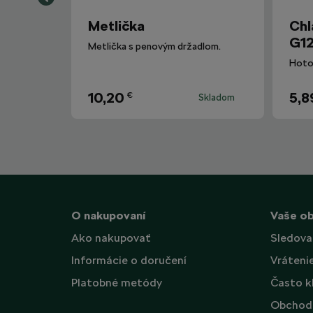
Metlička
Chl
G12
Metlička s penovým držadlom.
10,20
5,8
€
Skladom
O nakupovaní
Vaše o
Ako nakupovať
Sledova
Informácie o doručení
Vráteni
Platobné metódy
Často k
Obchod