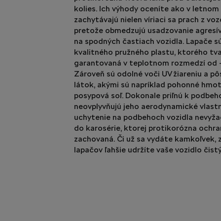
kolies. Ich výhody oceníte ako v letnom
zachytávajú nielen víriaci sa prach z voz
pretože obmedzujú usadzovanie agresívn
na spodných častiach vozidla. Lapače s
kvalitného pružného plastu, ktorého tva
garantovaná v teplotnom rozmedzí od 
Zároveň sú odolné voči UV žiareniu a p
látok, akými sú napríklad pohonné hmoty
posypová soľ. Dokonale priľnú k podbeh
neovplyvňujú jeho aerodynamické vlast
uchytenie na podbehoch vozidla nevyža
do karosérie, ktorej protikorózna ochr
zachovaná. Či už sa vydáte kamkoľvek, 
lapačov ľahšie udržíte vaše vozidlo čist