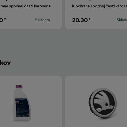
K ochrane spodnej časti karosérie vozidla.
10
20,30
€
€
Skladom
Skla
íkov