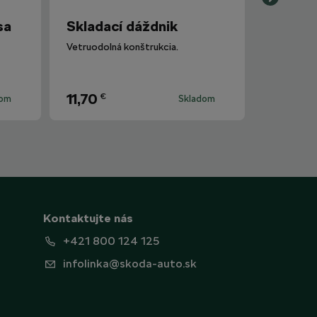
sa
Skladací dáždnik
Vetruodolná konštrukcia.
11,70
€
dom
Skladom
Kontaktujte nás
+421 800 124 125
infolinka@skoda-auto.sk