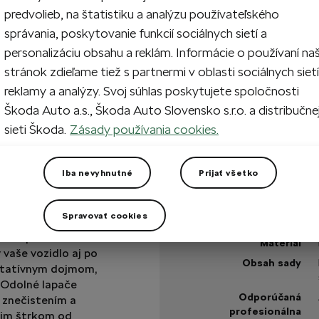
predvolieb, na štatistiku a analýzu používateľského
správania, poskytovanie funkcií sociálnych sietí a
personalizáciu obsahu a reklám. Informácie o používaní na
Na sklade
stránok zdieľame tiež s partnermi v oblasti sociálnych sietí
reklamy a analýzy. Svoj súhlas poskytujete spoločnosti
Máte otázku?
Škoda Auto a.s., Škoda Auto Slovensko s.r.o. a distribučne
sieti Škoda.
Zásady používania cookies.
Technické špecifikáci
Kód výrobku
Iba nevyhnutné
Prijať všetko
Farba
Umiestnenie
Spravovať cookies
imi výbornými
eréne priamo nabáda
Materiál
vaše vozidlo aj po
Obsah sady
entatívnym dojmom,
 Odolné lapače
Odporúčaná
d znečistením a
profesionálna
cim štrkom od