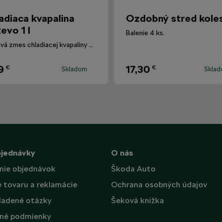
adiaca kvapalina
Ozdobný stred kole
evo 1 l
Balenie 4 ks.
Hotová zmes chladiacej kvapaliny G12evo pre všetky vozidlá Škoda.
9
17,30
€
€
Skladom
Skla
bjednávky
O nás
nie objednávok
Škoda Auto
e tovaru a reklamácie
Ochrana osobných údajov
ladené otázky
Šeková knižka
né podmienky