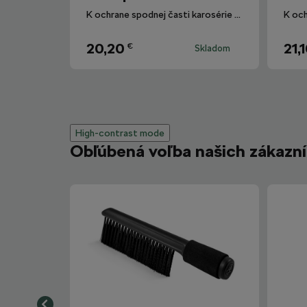
K ochrane spodnej časti karosérie vozidla.
20,20
21,
€
Skladom
High-contrast mode
Obľúbená voľba našich zákazn