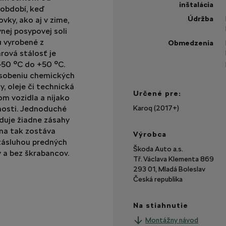
inštalácia
 období, keď
Údržba
ovky, ako aj v zime,
ej posypovej soli
ú vyrobené z
Obmedzenia
rová stálosť je
-50 °C do +50 °C.
ôsobeniu chemických
, oleje či technická
Určené pre:
om vozidla a nijako
nosti. Jednoduché
Karoq (2017+)
duje žiadne zásahy
ana tak zostáva
Výrobca
zásluhou predných
Škoda Auto a.s.
ý a bez škrabancov.
Tř. Václava Klementa 869
293 01, Mladá Boleslav
Česká republika
Na stiahnutie
Montážny návod