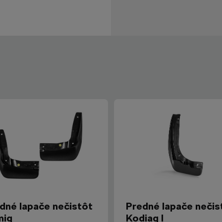
dné lapače nečistôt
Predné lapače nečis
miq
Kodiaq I