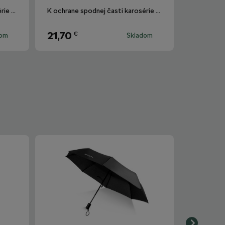
K ochrane spodnej časti karosérie vozidla.
K ochrane spodnej časti karosérie vozidla.
21,70
€
dom
Skladom