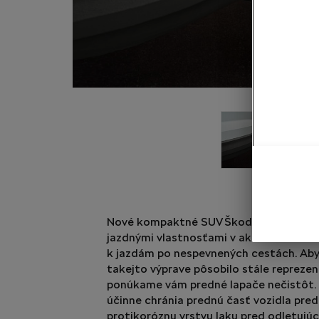
Nové kompaktné SUV Škoda Karoq svoj
jazdnými vlastnosťami v akomkoľvek t
k jazdám po nespevnených cestách. Aby 
takejto výprave pôsobilo stále reprez
ponúkame vám predné lapače nečistôt.
účinne chránia prednú časť vozidla pre
protikoróznu vrstvu laku pred odletujú