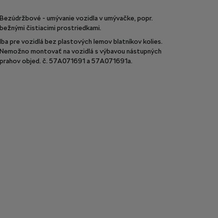
Bezúdržbové - umývanie vozidla v umývačke, popr.
bežnými čistiacimi prostriedkami.
Iba pre vozidlá bez plastových lemov blatníkov kolies.
Nemožno montovať na vozidlá s výbavou nástupných
prahov objed. č. 57A071691 a 57A071691a.