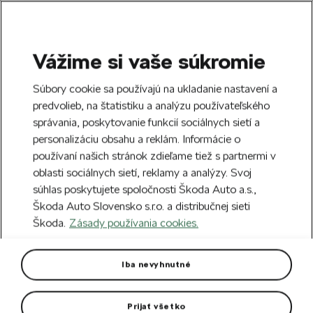
Vážime si vaše súkromie
SEARCH
S
Súbory cookie sa používajú na ukladanie nastavení a
e
predvolieb, na štatistiku a analýzu používateľského
Doprava zdarma k 70 partnerom Škoda
a
Zatvoriť
správania, poskytovanie funkcií sociálnych sietí a
po celom Slovensku.
r
personalizáciu obsahu a reklám. Informácie o
c
h
používaní našich stránok zdieľame tiež s partnermi v
Vytvorte si účet a my vás odmeníme 5 €
oblasti sociálnych sietí, reklamy a analýzy. Svoj
zľavou na prvú objednávku v minimálnej
Zatvoriť
súhlas poskytujete spoločnosti Škoda Auto a.s.,
hodnote 40 €.
Zaregistrovať sa.
Škoda Auto Slovensko s.r.o. a distribučnej sieti
Škoda.
Zásady používania cookies.
Hlavná stránka
Autodoplnky
Vonkajšia výbava vozidla
Predné lapače nečistôt Enyaq
Iba nevyhnutné
Vyrobené z kvalitného plastu.
Prijať všetko