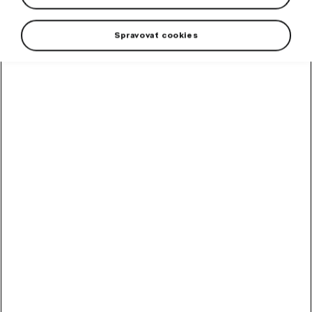
Spravovať cookies
Zaistite ochranu bokov karosérie pred znečistením či