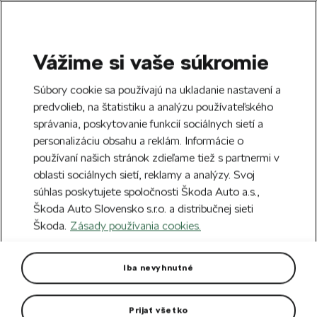
Vážime si vaše súkromie
SEARCH
S
Súbory cookie sa používajú na ukladanie nastavení a
e
predvolieb, na štatistiku a analýzu používateľského
Doprava zdarma k 70 partnerom Škoda
a
Zatvoriť
správania, poskytovanie funkcií sociálnych sietí a
po celom Slovensku.
r
personalizáciu obsahu a reklám. Informácie o
c
h
používaní našich stránok zdieľame tiež s partnermi v
Vytvorte si účet a my vás odmeníme 5 €
oblasti sociálnych sietí, reklamy a analýzy. Svoj
zľavou na prvú objednávku v minimálnej
Zatvoriť
súhlas poskytujete spoločnosti Škoda Auto a.s.,
hodnote 40 €.
Zaregistrovať sa.
Škoda Auto Slovensko s.r.o. a distribučnej sieti
Škoda.
Zásady používania cookies.
Hlavná stránka
Autodoplnky
Vonkajšia výbava vozidla
Predná maska Crystal Face
Iba nevyhnutné
Určené pre vozidlá Enyaq.
Prijať všetko