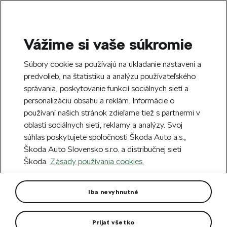
Vážime si vaše súkromie
SEARCH
S
Súbory cookie sa používajú na ukladanie nastavení a
e
predvolieb, na štatistiku a analýzu používateľského
Doprava zdarma k 70 partnerom Škoda
a
Zatvoriť
správania, poskytovanie funkcií sociálnych sietí a
po celom Slovensku.
r
personalizáciu obsahu a reklám. Informácie o
c
h
používaní našich stránok zdieľame tiež s partnermi v
Vytvorte si účet a my vás odmeníme 5 €
oblasti sociálnych sietí, reklamy a analýzy. Svoj
zľavou na prvú objednávku v minimálnej
Zatvoriť
súhlas poskytujete spoločnosti Škoda Auto a.s.,
hodnote 40 €.
Zaregistrovať sa.
Škoda Auto Slovensko s.r.o. a distribučnej sieti
Škoda.
Zásady používania cookies.
Hlavná stránka
Autodoplnky
Kolesá a disky
Pl
Plechový disk 16"
Iba nevyhnutné
Určené pre vozidlá: Scala a Kamiq
Prijať všetko