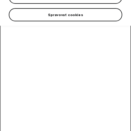
Spravovať cookies
Plechové disky sú vďaka
svojej cenovej dostupnosti a