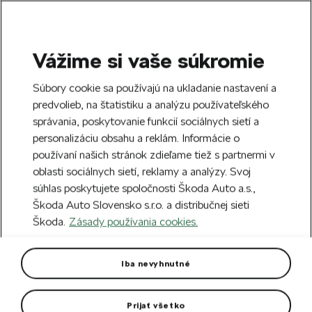
Vážime si vaše súkromie
SEARCH
S
Súbory cookie sa používajú na ukladanie nastavení a
e
predvolieb, na štatistiku a analýzu používateľského
Doprava zdarma k 70 partnerom Škoda
a
Zatvoriť
správania, poskytovanie funkcií sociálnych sietí a
po celom Slovensku.
r
personalizáciu obsahu a reklám. Informácie o
c
h
používaní našich stránok zdieľame tiež s partnermi v
Vytvorte si účet a my vás odmeníme 5 €
oblasti sociálnych sietí, reklamy a analýzy. Svoj
zľavou na prvú objednávku v minimálnej
Zatvoriť
súhlas poskytujete spoločnosti Škoda Auto a.s.,
hodnote 40 €.
Zaregistrovať sa.
Škoda Auto Slovensko s.r.o. a distribučnej sieti
Škoda.
Zásady používania cookies.
Hlavná stránka
Pre vás
Darčekové predmety
V
Plastový ručný vejár
Iba nevyhnutné
Motorsport set 50ks
Prijať všetko
Branding: ŠKODA a ŠKODA Motorsport.