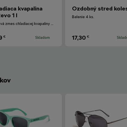
adiaca kvapalina
Ozdobný stred kole
evo 1 l
Balenie 4 ks.
Hotová zmes chladiacej kvapaliny G12evo pre všetky vozidlá Škoda.
9
17,30
€
€
Skladom
Skla
íkov