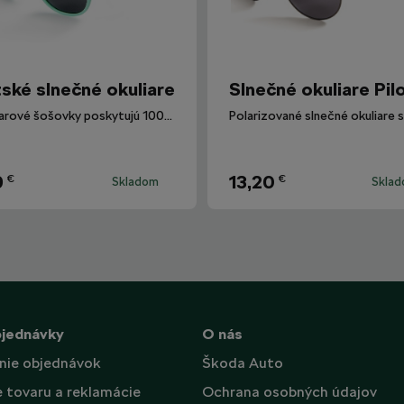
ské slnečné okuliare
Slnečné okuliare Pil
Okuliarové šošovky poskytujú 100% ochranu proti UV žiareniu.
9
13,20
€
€
Skladom
Skla
bjednávky
O nás
nie objednávok
Škoda Auto
e tovaru a reklamácie
Ochrana osobných údajov