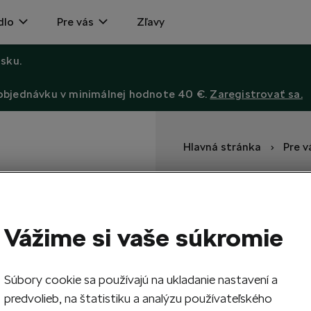
dlo
Pre vás
Zľavy
sku.
 objednávku v minimálnej hodnote 40 €.
Zaregistrovať sa.
Hlavná stránka
Pre v
Pero ŠKODA
Pero s modrou tuhou a pla
Vážime si vaše súkromie
3,19
EUR
Súbory cookie sa používajú na ukladanie nastavení a
predvolieb, na štatistiku a analýzu používateľského
1
Vypr