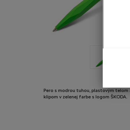
Pero s modrou tuhou, plastovým telom
klipom v zelenej farbe s logom ŠKODA.