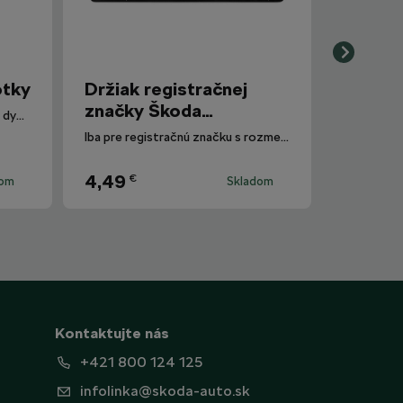
otky
Držiak registračnej
značky Škoda
Polarizované slnečné okuliare s dymovými sklami.
Motorsport
Iba pre registračnú značku s rozmermi 520 mm x 110 mm.
4,49
€
dom
Skladom
Kontaktujte nás
+421 800 124 125
infolinka@skoda-auto.sk