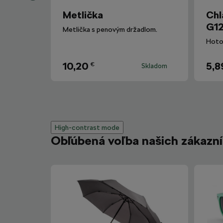
Metlička
Chl
G12
Metlička s penovým držadlom.
10,20
5,8
€
Skladom
High-contrast mode
Obľúbená voľba našich zákazn