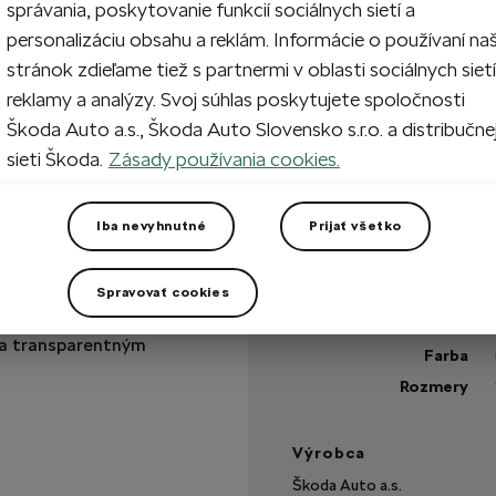
správania, poskytovanie funkcií sociálnych sietí a
personalizáciu obsahu a reklám. Informácie o používaní na
stránok zdieľame tiež s partnermi v oblasti sociálnych sietí
Vypredané
reklamy a analýzy. Svoj súhlas poskytujete spoločnosti
Škoda Auto a.s., Škoda Auto Slovensko s.r.o. a distribučne
Máte otázku?
sieti Škoda.
Zásady používania cookies.
Technické špecifikáci
Iba nevyhnutné
Prijať všetko
Kód výrobku
Branding
Spravovať cookies
Farba náplne
 a transparentným
Farba
Rozmery
Výrobca
Škoda Auto a.s.