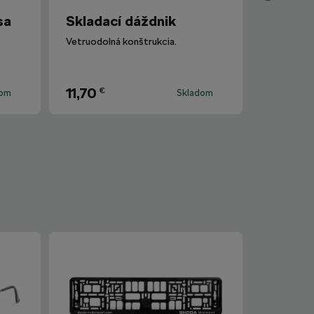
sa
Skladací dáždnik
Vetruodolná konštrukcia.
11,70
€
dom
Skladom