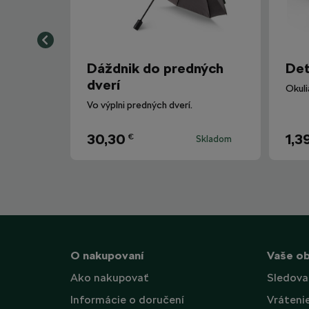
Dáždnik do predných
Det
dverí
Vo výplni predných dverí.
30,30
1,3
€
Skladom
O nakupovaní
Vaše o
Ako nakupovať
Sledova
Informácie o doručení
Vráteni