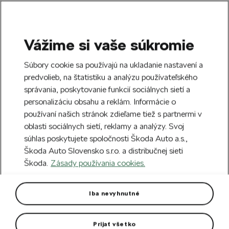
Vážime si vaše súkromie
SEARCH
S
Súbory cookie sa používajú na ukladanie nastavení a
e
predvolieb, na štatistiku a analýzu používateľského
Doprava zdarma k 70 partnerom Škoda
a
Zatvoriť
správania, poskytovanie funkcií sociálnych sietí a
po celom Slovensku.
r
personalizáciu obsahu a reklám. Informácie o
c
h
používaní našich stránok zdieľame tiež s partnermi v
Vytvorte si účet a my vás odmeníme 5 €
oblasti sociálnych sietí, reklamy a analýzy. Svoj
zľavou na prvú objednávku v minimálnej
Zatvoriť
súhlas poskytujete spoločnosti Škoda Auto a.s.,
hodnote 40 €.
Zaregistrovať sa.
Škoda Auto Slovensko s.r.o. a distribučnej sieti
Škoda.
Zásady používania cookies.
Hlavná stránka
Pre vás
Darčekové predmety
P
Pastelky
Iba nevyhnutné
Farebná sada šesťhranných pasteliek v kovovej krabičke.
Prijať všetko