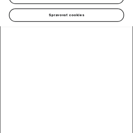
Spravovať cookies
Farebná sada šesťhranných pasteliek v kovovej