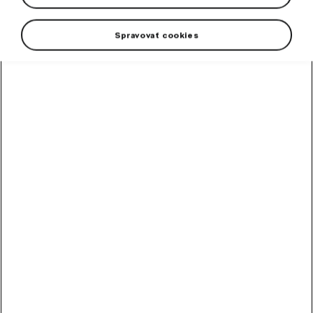
Spravovať cookies
+2 viac
Pánsky cyklistický dres z jemného materiálu s