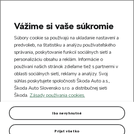
Vážime si vaše súkromie
SEARCH
S
Súbory cookie sa používajú na ukladanie nastavení a
e
predvolieb, na štatistiku a analýzu používateľského
Doprava zdarma k 70 partnerom Škoda
a
Zatvoriť
správania, poskytovanie funkcií sociálnych sietí a
po celom Slovensku.
r
personalizáciu obsahu a reklám. Informácie o
c
h
používaní našich stránok zdieľame tiež s partnermi v
Vytvorte si účet a my vás odmeníme 5 €
oblasti sociálnych sietí, reklamy a analýzy. Svoj
zľavou na prvú objednávku v minimálnej
Zatvoriť
súhlas poskytujete spoločnosti Škoda Auto a.s.,
hodnote 40 €.
Zaregistrovať sa.
Škoda Auto Slovensko s.r.o. a distribučnej sieti
Škoda.
Zásady používania cookies.
Hlavná stránka
Pre vás
Cyklistika
Cyklo oblečenie
Pánsky cyklistický dres WLC
Iba nevyhnutné
„Škoda We Love Cycling“
Prijať všetko