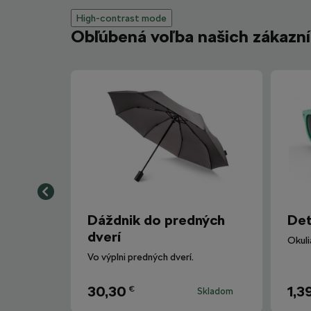
High-contrast mode
Obľúbená voľba našich zákazn
Dáždnik do predných
Det
dverí
Vo výplni predných dverí.
30,30
1,3
€
Skladom