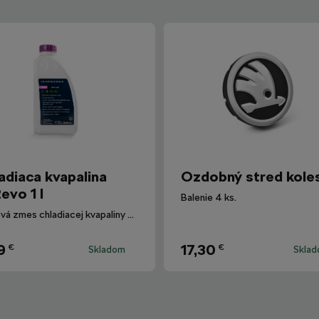
adiaca kvapalina
Ozdobný stred kole
evo 1 l
Balenie 4 ks.
Hotová zmes chladiacej kvapaliny G12evo pre všetky vozidlá Škoda.
9
17,30
€
€
Skladom
Skla