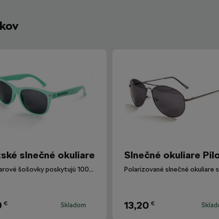
íkov
ské slnečné okuliare
Slnečné okuliare Pil
Okuliarové šošovky poskytujú 100% ochranu proti UV žiareniu.
9
13,20
€
€
Skladom
Skla