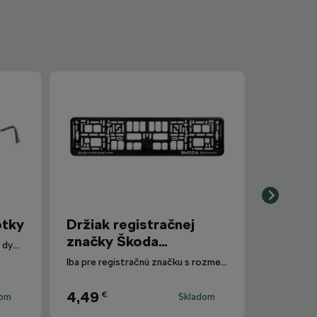
otky
Držiak registračnej
značky Škoda
Polarizované slnečné okuliare s dymovými sklami.
Motorsport
Iba pre registračnú značku s rozmermi 520 mm x 110 mm.
4,49
€
dom
Skladom