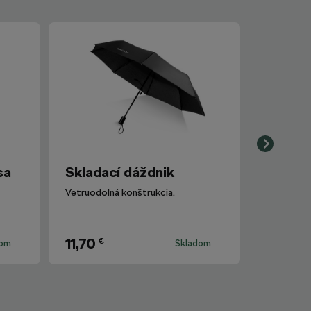
sa
Skladací dáždnik
Vetruodolná konštrukcia.
11,70
€
dom
Skladom