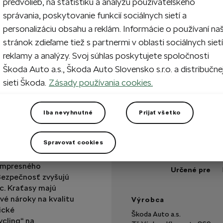
predvolieb, na štatistiku a analýzu používateľského
správania, poskytovanie funkcií sociálnych sietí a
personalizáciu obsahu a reklám. Informácie o používaní na
Vypredané
stránok zdieľame tiež s partnermi v oblasti sociálnych sietí
reklamy a analýzy. Svoj súhlas poskytujete spoločnosti
Máte otázku?
Škoda Auto a.s., Škoda Auto Slovensko s.r.o. a distribučne
sieti Škoda.
Zásady používania cookies.
Technické špecifikáci
Iba nevyhnutné
Prijať všetko
Kód výrobku
Farba
Spravovať cookies
o širokou gumou na
Veľkosť
kompresného
Určené pre
 Bezpečnosť zvyšujú
c. Kraťasy majú
vé nároky na kvalitu
Výrobca
ické
Škoda Auto a.s.
ycling“ na