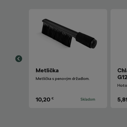
Metlička
Chl
G12
Metlička s penovým držadlom.
10,20
5,8
€
Skladom