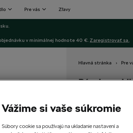
dlo
Pre vás
Zľavy
sku.
 objednávku v minimálnej hodnote 40 €.
Zaregistrovať sa.
Hlavná stránka
Pre v
Pánske cykli
S reflexnými prvkami.
Vážime si vaše súkromie
65,10
EUR
Súbory cookie sa používajú na ukladanie nastavení a
1
Vypr