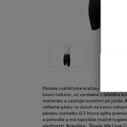
Pánske cyklistické kraťasy s trakmi, s
konci nohavíc, sú vyrobené z ľahkého 
materiálu a zaisťujú komfort pri jazde.
reflexné pásky vo švoch na konci nohaví
pánsku výstielku GT, ktorá spĺňa prémio
a pohodlie a má najvyššie možné hygien
vlastnosti. Branding: „Škoda We Love C