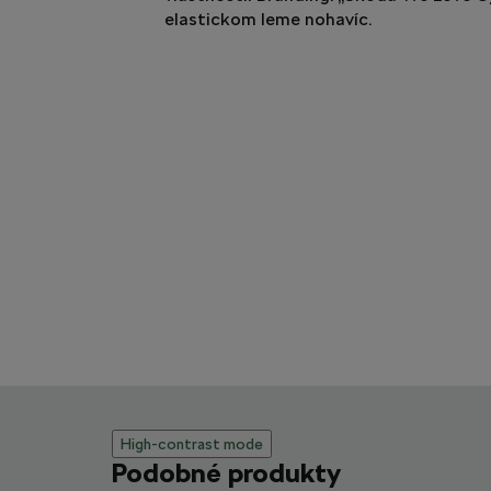
elastickom leme nohavíc.
High-contrast mode
Podobné produkty