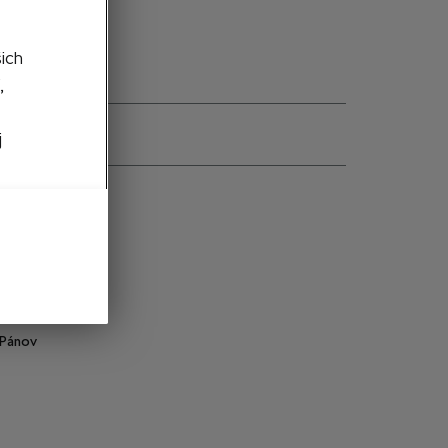
šich
,
j
e
000084614L
Čierna
Biela
XXL
Pánov