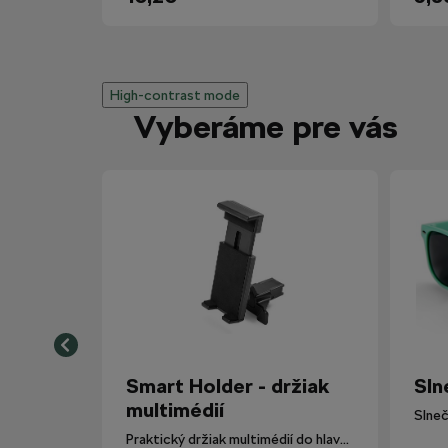
High-contrast mode
Vyberáme pre vás
Smart Holder - držiak
Sln
multimédií
Slneč
Praktický držiak multimédií do hlavovej opierky.