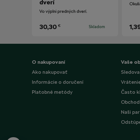
dverí
Vo výplni predných dverí.
30,30
1,3
€
Skladom
O nakupovaní
Vaše o
Ako nakupovať
Sledova
Informácie o doručení
Vráteni
Platobné metódy
Často k
Obchod
Naši par
Odstúpe