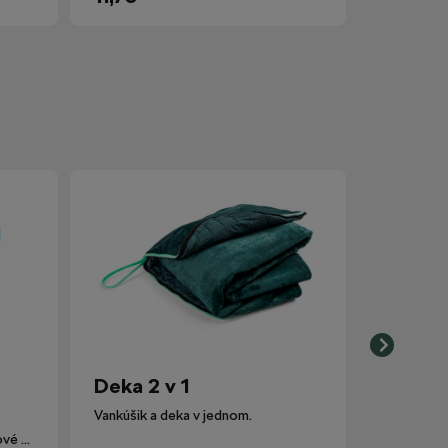
Deka 2 v 1
Vankúšik a deka v jednom.
Lievik nahrádza pôvodné plastové viečko nádobky ostrekovačov.