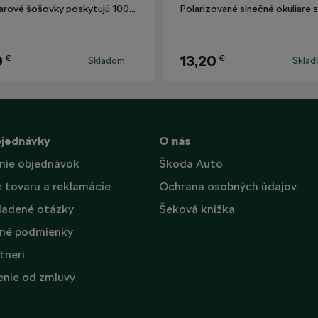
Okuliarové šošovky poskytujú 100% ochranu proti UV žiareniu.
9
13,20
€
€
Skladom
Skla
bjednávky
O nás
nie objednávok
Škoda Auto
e tovaru a reklamácie
Ochrana osobných údajov
ladené otázky
Šeková knižka
né podmienky
tneri
nie od zmluvy