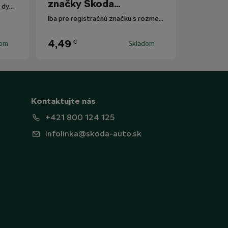
značky Škoda
Polarizované slnečné okuliare s dymovými sklami.
Motorsport
Iba pre registračnú značku s rozmermi 520 mm x 110 mm.
4,49
€
dom
Skladom
Kontaktujte nás
+421 800 124 125
infolinka@skoda-auto.sk