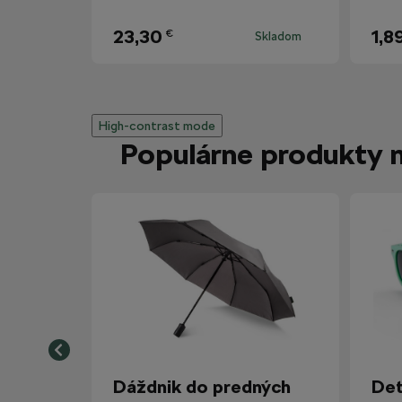
23,30
1,8
€
Skladom
High-contrast mode
Populárne produkty 
Dáždnik do predných
Det