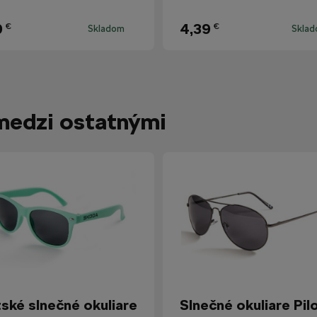
9
4,39
€
€
Skladom
Skla
medzi ostatnými
ské slnečné okuliare
Slnečné okuliare Pil