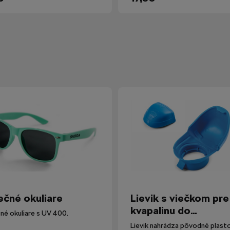
ečné okuliare
Lievik s viečkom pre
kvapalinu do
né okuliare s UV 400.
ostrekovačov