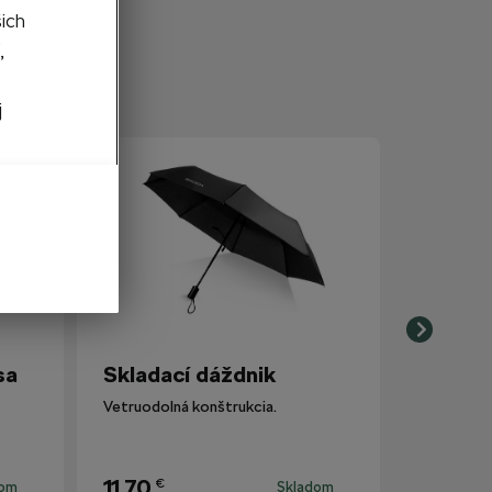
šich
,
j
sa
Skladací dáždnik
Vetruodolná konštrukcia.
11,70
€
dom
Skladom