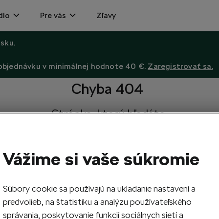
dlo
Pre vás
Zľavy
sku.
 objednávku v minimálnej hodnote 40 €.
Zaregistrovať sa.
Chyba 404
Stránka, ktorú hľadáte,
neexistuje.
Návrat na hlavnú stránku.
Vážime si vaše súkromie
Súbory cookie sa používajú na ukladanie nastavení a
predvolieb, na štatistiku a analýzu používateľského
správania, poskytovanie funkcií sociálnych sietí a