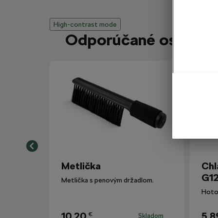
High-contrast mode
Odporúčané ostatným
Metlička
Chl
G12
Metlička s penovým držadlom.
10,20
5,8
€
Skladom