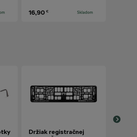
16,90
€
dom
Skladom
otky
Držiak registračnej