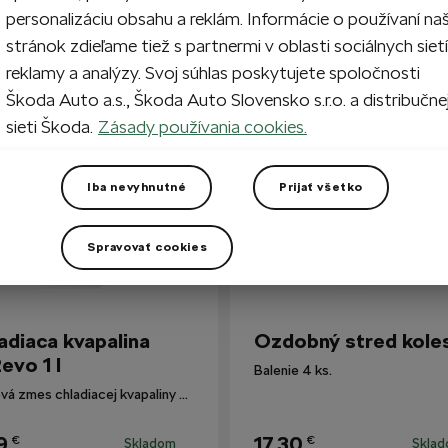
personalizáciu obsahu a reklám. Informácie o používaní na
stránok zdieľame tiež s partnermi v oblasti sociálnych sietí
reklamy a analýzy. Svoj súhlas poskytujete spoločnosti
i zákazníkmi
Škoda Auto a.s., Škoda Auto Slovensko s.r.o. a distribučne
sieti Škoda.
Zásady používania cookies.
Iba nevyhnutné
Prijať všetko
Spravovať cookies
adiaca kvapalina
Ozdobný stred kole
evo 1 l
Balenie 4 ks.
Hotová zmes chladiacej kvapaliny G12evo pre všetky vozidlá Škoda.
9
17,30
€
€
Skladom
Skla