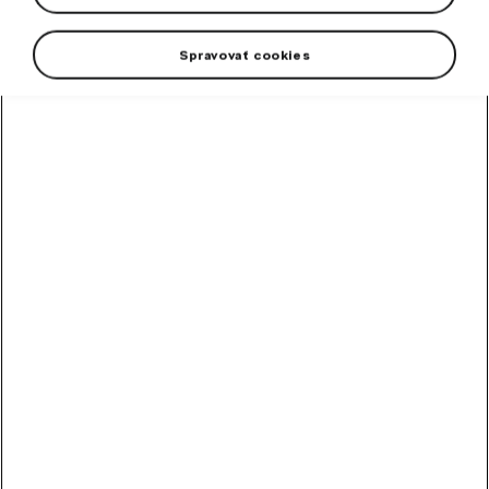
Spravovať cookies
High-contrast mode
Odporúčané ostatnými
zákazníkmi
Chladiaca kvapalina
G12evo 1 l
Hotová zmes chladiacej kvapaliny G12evo pre všetky vozidlá Škoda.
Skladom
5,89
€