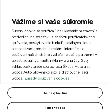
Vážime si vaše súkromie
SEARCH
S
Súbory cookie sa používajú na ukladanie nastavení a
e
predvolieb, na štatistiku a analýzu používateľského
Doprava zdarma k 70 partnerom Škoda
a
Zatvoriť
správania, poskytovanie funkcií sociálnych sietí a
po celom Slovensku.
r
personalizáciu obsahu a reklám. Informácie o
c
h
používaní našich stránok zdieľame tiež s partnermi v
Vytvorte si účet a my vás odmeníme 5 €
oblasti sociálnych sietí, reklamy a analýzy. Svoj
zľavou na prvú objednávku v minimálnej
Zatvoriť
Chyba 404
súhlas poskytujete spoločnosti Škoda Auto a.s.,
hodnote 40 €.
Zaregistrovať sa.
Škoda Auto Slovensko s.r.o. a distribučnej sieti
Stránka, ktorú hľadáte,
Škoda.
Zásady používania cookies.
neexistuje.
Iba nevyhnutné
Návrat na hlavnú stránku.
Prijať všetko