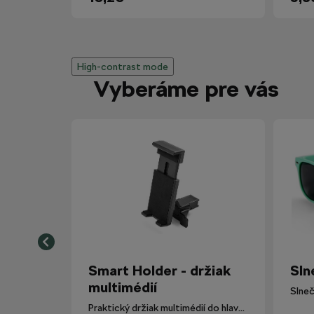
High-contrast mode
Vyberáme pre vás
Smart Holder - držiak
Sln
multimédií
Slneč
Praktický držiak multimédií do hlavovej opierky.