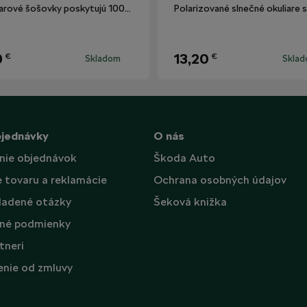
Okuliarové šošovky poskytujú 100% ochranu proti UV žiareniu.
9
13,20
€
€
Skladom
Skla
bjednávky
O nás
nie objednávok
Škoda Auto
e tovaru a reklamácie
Ochrana osobných údajov
ladené otázky
Šeková knižka
né podmienky
tneri
nie od zmluvy