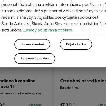
personalizáciu obsahu a reklám. Informácie o používaní na
stránok zdieľame tiež s partnermi v oblasti sociálnych sietí
reklamy a analýzy. Svoj súhlas poskytujete spoločnosti
i zákazníkmi
Škoda Auto a.s., Škoda Auto Slovensko s.r.o. a distribučne
sieti Škoda.
Zásady používania cookies.
Iba nevyhnutné
Prijať všetko
Spravovať cookies
adiaca kvapalina
Ozdobný stred kole
evo 1 l
Balenie 4 ks.
Hotová zmes chladiacej kvapaliny G12evo pre všetky vozidlá Škoda.
9
17,30
€
€
Skladom
Skla