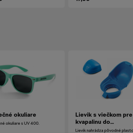
ečné okuliare
Lievik s viečkom pre
kvapalinu do
né okuliare s UV 400.
ostrekovačov