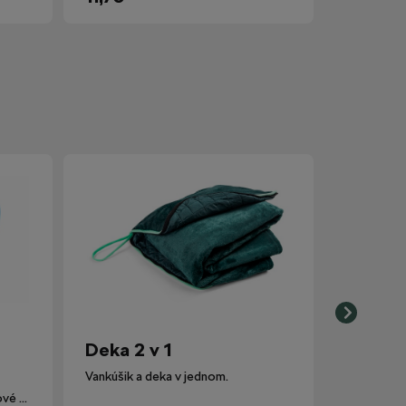
Deka 2 v 1
Vankúšik a deka v jednom.
Lievik nahrádza pôvodné plastové viečko nádobky ostrekovačov.