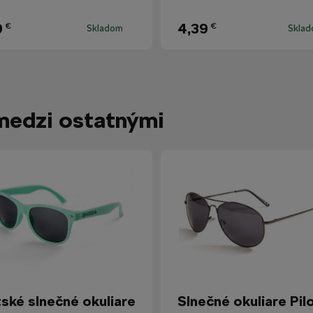
9
4,39
€
€
Skladom
Skla
medzi ostatnými
ské slnečné okuliare
Slnečné okuliare Pil