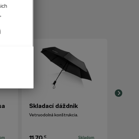
šich
,
j
sa
Skladací dáždnik
Vetruodolná konštrukcia.
11,70
€
dom
Skladom