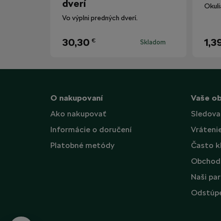
dverí
Vo výplni predných dverí.
30,30
1,3
€
Skladom
O nakupovaní
Vaše o
Ako nakupovať
Sledova
Informácie o doručení
Vráteni
Platobné metódy
Často k
Obchod
Naši par
Odstúpe