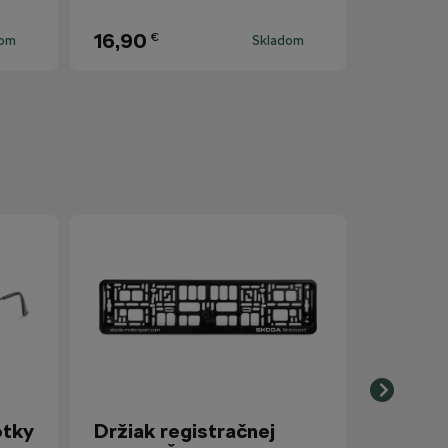
16,90
€
dom
Skladom
otky
Držiak registračnej