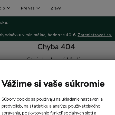
dlo
Pre vás
Zľavy
sku.
 objednávku v minimálnej hodnote 40 €.
Zaregistrovať sa.
Chyba 404
Stránka, ktorú hľadáte,
neexistuje.
Návrat na hlavnú stránku.
Vážime si vaše súkromie
Súbory cookie sa používajú na ukladanie nastavení a
predvolieb, na štatistiku a analýzu používateľského
správania, poskytovanie funkcií sociálnych sietí a