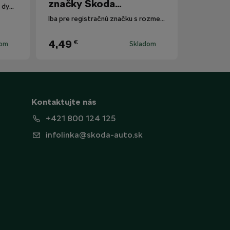
značky Škoda
Polarizované slnečné okuliare s dymovými sklami.
Motorsport
Iba pre registračnú značku s rozmermi 520 mm x 110 mm.
4,49
€
dom
Skladom
Kontaktujte nás
+421 800 124 125
infolinka@skoda-auto.sk