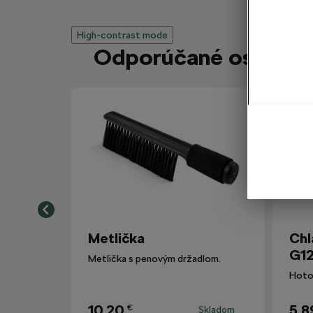
High-contrast mode
Odporúčané ostatným
Metlička
Chl
G12
Metlička s penovým držadlom.
10,20
5,8
€
Skladom