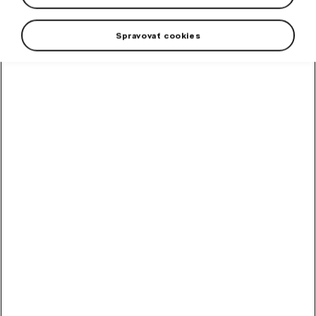
Spravovať cookies
High-contrast mode
Odporúčané ostatnými
zákazníkmi
Metlička
Metlička s penovým držadlom.
Skladom
10,20
€