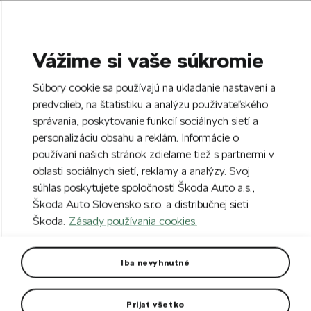
Vážime si vaše súkromie
SEARCH
S
Súbory cookie sa používajú na ukladanie nastavení a
e
predvolieb, na štatistiku a analýzu používateľského
Doprava zdarma k 70 partnerom Škoda
a
Zatvoriť
správania, poskytovanie funkcií sociálnych sietí a
po celom Slovensku.
r
personalizáciu obsahu a reklám. Informácie o
c
h
používaní našich stránok zdieľame tiež s partnermi v
Vytvorte si účet a my vás odmeníme 5 €
oblasti sociálnych sietí, reklamy a analýzy. Svoj
zľavou na prvú objednávku v minimálnej
Zatvoriť
Chyba 404
súhlas poskytujete spoločnosti Škoda Auto a.s.,
hodnote 40 €.
Zaregistrovať sa.
Škoda Auto Slovensko s.r.o. a distribučnej sieti
Stránka, ktorú hľadáte,
Škoda.
Zásady používania cookies.
neexistuje.
Iba nevyhnutné
Návrat na hlavnú stránku.
Prijať všetko