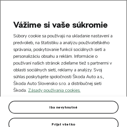
Vážime si vaše súkromie
SEARCH
S
Súbory cookie sa používajú na ukladanie nastavení a
e
predvolieb, na štatistiku a analýzu používateľského
Doprava zdarma k 70 partnerom Škoda
a
Zatvoriť
správania, poskytovanie funkcií sociálnych sietí a
po celom Slovensku.
r
personalizáciu obsahu a reklám. Informácie o
c
h
používaní našich stránok zdieľame tiež s partnermi v
Vytvorte si účet a my vás odmeníme 5 €
oblasti sociálnych sietí, reklamy a analýzy. Svoj
zľavou na prvú objednávku v minimálnej
Zatvoriť
Chyba 404
súhlas poskytujete spoločnosti Škoda Auto a.s.,
hodnote 40 €.
Zaregistrovať sa.
Škoda Auto Slovensko s.r.o. a distribučnej sieti
Stránka, ktorú hľadáte,
Škoda.
Zásady používania cookies.
neexistuje.
Iba nevyhnutné
Návrat na hlavnú stránku.
Prijať všetko