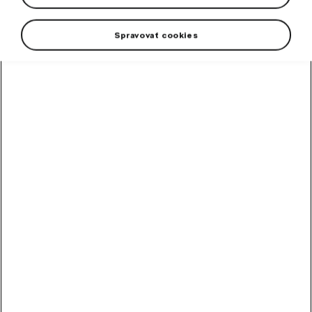
Spravovať cookies
High-contrast mode
Odporúčané ostatnými
zákazníkmi
Chladiaca kvapalina
G12evo 1 l
Hotová zmes chladiacej kvapaliny G12evo pre všetky vozidlá Škoda.
Skladom
5,89
€