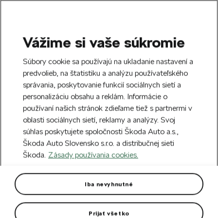
Vážime si vaše súkromie
SEARCH
S
Súbory cookie sa používajú na ukladanie nastavení a
e
predvolieb, na štatistiku a analýzu používateľského
Doprava zdarma k 70 partnerom Škoda
a
Zatvoriť
správania, poskytovanie funkcií sociálnych sietí a
po celom Slovensku.
r
personalizáciu obsahu a reklám. Informácie o
c
h
používaní našich stránok zdieľame tiež s partnermi v
Vytvorte si účet a my vás odmeníme 5 €
oblasti sociálnych sietí, reklamy a analýzy. Svoj
zľavou na prvú objednávku v minimálnej
Zatvoriť
Chyba 404
súhlas poskytujete spoločnosti Škoda Auto a.s.,
hodnote 40 €.
Zaregistrovať sa.
Škoda Auto Slovensko s.r.o. a distribučnej sieti
Stránka, ktorú hľadáte,
Škoda.
Zásady používania cookies.
neexistuje.
Iba nevyhnutné
Návrat na hlavnú stránku.
Prijať všetko