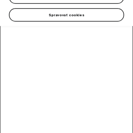
Spravovať cookies
High-contrast mode
Odporúčané ostatnými
zákazníkmi
Chladiaca kvapalina
G12evo 1 l
Hotová zmes chladiacej kvapaliny G12evo pre všetky vozidlá Škoda.
Skladom
5,89
€