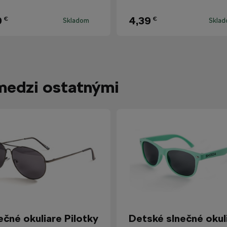
9
4,39
€
€
Skladom
Skla
medzi ostatnými
ečné okuliare Pilotky
Detské slnečné okul