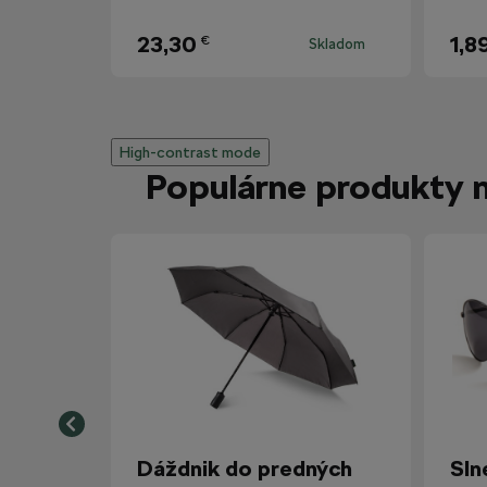
23,30
1,8
€
Skladom
High-contrast mode
Populárne produkty 
Dáždnik do predných
Sln