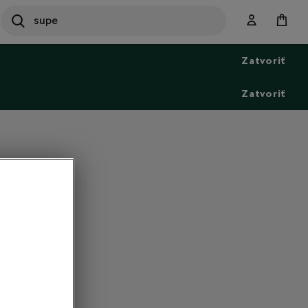
SEARCH
S
e
Zatvoriť
a
r
c
Zatvoriť
h