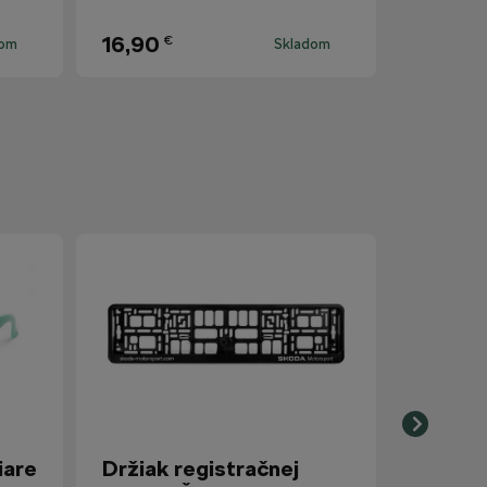
16,90
€
dom
Skladom
iare
Držiak registračnej