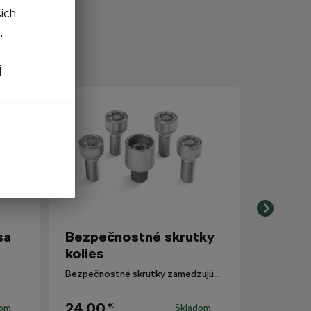
šich
,
j
sa
Bezpečnostné skrutky
kolies
Bezpečnostné skrutky zamedzujúce krádeži kolies.
24,00
€
dom
Skladom