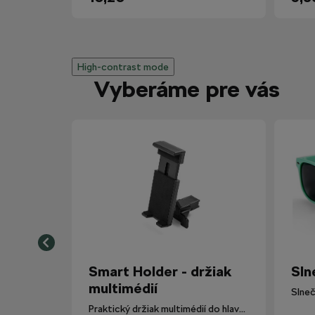
High-contrast mode
Vyberáme pre vás
Smart Holder - držiak
Sln
multimédií
Slneč
Praktický držiak multimédií do hlavovej opierky.