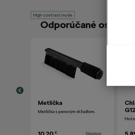
High-contrast mode
Odporúčané ostatným
Metlička
Chl
G12
Metlička s penovým držadlom.
10,20
5,8
€
Skladom