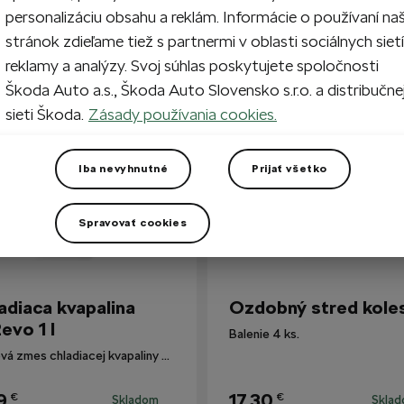
personalizáciu obsahu a reklám. Informácie o používaní na
stránok zdieľame tiež s partnermi v oblasti sociálnych sietí
reklamy a analýzy. Svoj súhlas poskytujete spoločnosti
i zákazníkmi
Škoda Auto a.s., Škoda Auto Slovensko s.r.o. a distribučne
sieti Škoda.
Zásady používania cookies.
Iba nevyhnutné
Prijať všetko
Spravovať cookies
adiaca kvapalina
Ozdobný stred kole
evo 1 l
Balenie 4 ks.
Hotová zmes chladiacej kvapaliny G12evo pre všetky vozidlá Škoda.
9
17,30
€
€
Skladom
Skla