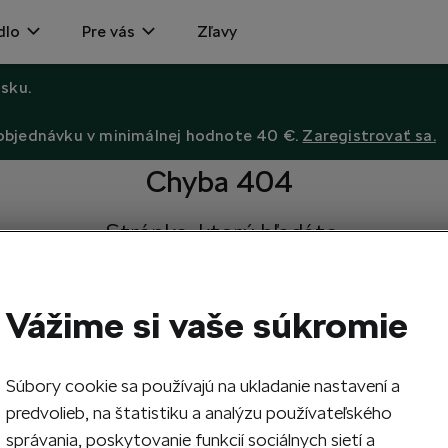
dlo
Pre vás
Zľavy
sku.
 objednávku v minimálnej hodnote 40 €.
Zaregistrovať sa.
Chyba 404
Stránka, ktorú hľadáte,
neexistuje.
Návrat na hlavnú stránku.
Vážime si vaše súkromie
Súbory cookie sa používajú na ukladanie nastavení a
predvolieb, na štatistiku a analýzu používateľského
správania, poskytovanie funkcií sociálnych sietí a