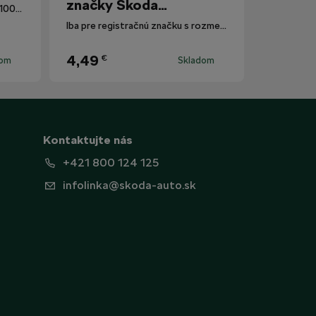
značky Škoda
Okuliarové šošovky poskytujú 100% ochranu proti UV žiareniu.
Motorsport
Iba pre registračnú značku s rozmermi 520 mm x 110 mm.
4,49
€
dom
Skladom
Kontaktujte nás
+421 800 124 125
infolinka@skoda-auto.sk