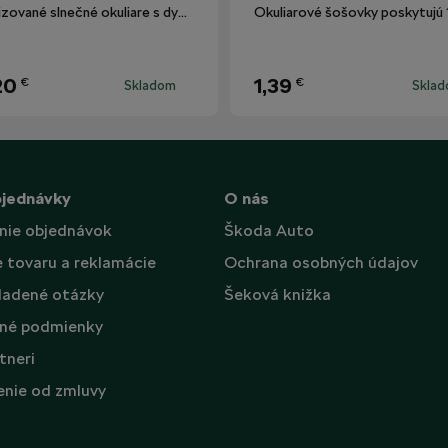
Polarizované slnečné okuliare s dymovými sklami.
20
1,39
€
€
Skladom
Skla
bjednávky
O nás
nie objednávok
Škoda Auto
e tovaru a reklamácie
Ochrana osobných údajov
ladené otázky
Šeková knižka
né podmienky
tneri
nie od zmluvy