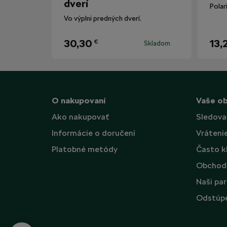
dverí
Vo výplni predných dverí.
30,30
13,
€
Skladom
O nakupovaní
Vaše o
Ako nakupovať
Sledova
Informácie o doručení
Vráteni
Platobné metódy
Často k
Obchod
Naši par
Odstúpe