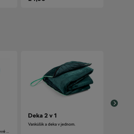
Deka 2 v 1
Vankúšik a deka v jednom.
Lievik nahrádza pôvodné plastové viečko nádobky ostrekovačov.