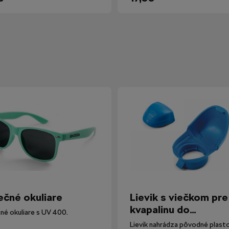
ečné okuliare
Lievik s viečkom pre
kvapalinu do
né okuliare s UV 400.
ostrekovačov