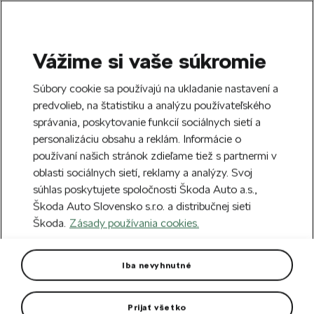
Vážime si vaše súkromie
SEARCH
S
Súbory cookie sa používajú na ukladanie nastavení a
e
predvolieb, na štatistiku a analýzu používateľského
Doprava zdarma k 70 partnerom Škoda
a
Zatvoriť
správania, poskytovanie funkcií sociálnych sietí a
po celom Slovensku.
r
personalizáciu obsahu a reklám. Informácie o
c
h
používaní našich stránok zdieľame tiež s partnermi v
Vytvorte si účet a my vás odmeníme 5 €
oblasti sociálnych sietí, reklamy a analýzy. Svoj
zľavou na prvú objednávku v minimálnej
Zatvoriť
Chyba 404
súhlas poskytujete spoločnosti Škoda Auto a.s.,
hodnote 40 €.
Zaregistrovať sa.
Škoda Auto Slovensko s.r.o. a distribučnej sieti
Stránka, ktorú hľadáte,
Škoda.
Zásady používania cookies.
neexistuje.
Iba nevyhnutné
Návrat na hlavnú stránku.
Prijať všetko