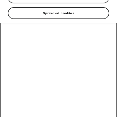
Spravovať cookies
High-contrast mode
Odporúčané ostatnými
zákazníkmi
Metlička
Metlička s penovým držadlom.
Skladom
10,20
€