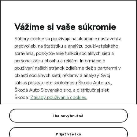
Vážime si vaše súkromie
SEARCH
S
Súbory cookie sa používajú na ukladanie nastavení a
e
predvolieb, na štatistiku a analýzu používateľského
Doprava zdarma k 70 partnerom Škoda
a
Zatvoriť
správania, poskytovanie funkcií sociálnych sietí a
po celom Slovensku.
r
personalizáciu obsahu a reklám. Informácie o
c
h
používaní našich stránok zdieľame tiež s partnermi v
Vytvorte si účet a my vás odmeníme 5 €
oblasti sociálnych sietí, reklamy a analýzy. Svoj
zľavou na prvú objednávku v minimálnej
Zatvoriť
Chyba 404
súhlas poskytujete spoločnosti Škoda Auto a.s.,
hodnote 40 €.
Zaregistrovať sa.
Škoda Auto Slovensko s.r.o. a distribučnej sieti
Stránka, ktorú hľadáte,
Škoda.
Zásady používania cookies.
neexistuje.
Iba nevyhnutné
Návrat na hlavnú stránku.
Prijať všetko