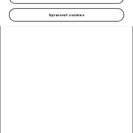
Spravovať cookies
High-contrast mode
Odporúčané ostatnými
zákazníkmi
Metlička
Metlička s penovým držadlom.
Skladom
10,20
€