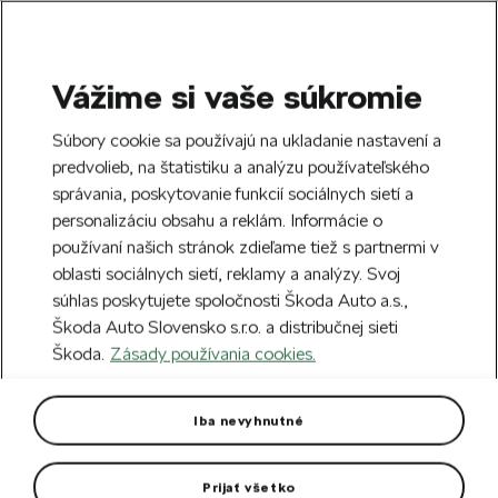
Vážime si vaše súkromie
SEARCH
S
Súbory cookie sa používajú na ukladanie nastavení a
e
predvolieb, na štatistiku a analýzu používateľského
Doprava zdarma k 70 partnerom Škoda
a
Zatvoriť
správania, poskytovanie funkcií sociálnych sietí a
po celom Slovensku.
r
personalizáciu obsahu a reklám. Informácie o
c
h
používaní našich stránok zdieľame tiež s partnermi v
Vytvorte si účet a my vás odmeníme 5 €
oblasti sociálnych sietí, reklamy a analýzy. Svoj
zľavou na prvú objednávku v minimálnej
Zatvoriť
Chyba 404
súhlas poskytujete spoločnosti Škoda Auto a.s.,
hodnote 40 €.
Zaregistrovať sa.
Škoda Auto Slovensko s.r.o. a distribučnej sieti
Stránka, ktorú hľadáte,
Škoda.
Zásady používania cookies.
neexistuje.
Iba nevyhnutné
Návrat na hlavnú stránku.
Prijať všetko