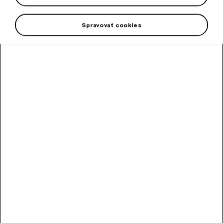
Spravovať cookies
High-contrast mode
Odporúčané ostatnými
zákazníkmi
Metlička
Metlička s penovým držadlom.
Skladom
10,20
€