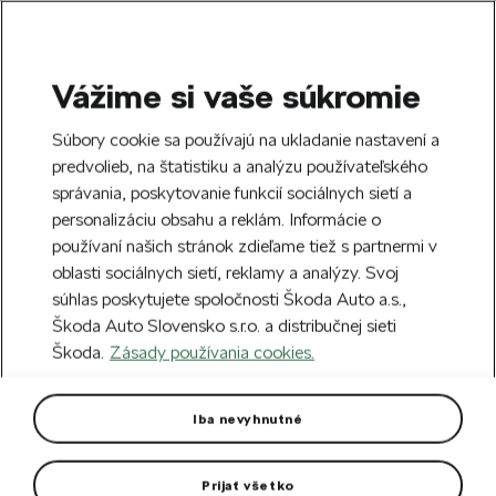
Vážime si vaše súkromie
SEARCH
S
Súbory cookie sa používajú na ukladanie nastavení a
e
predvolieb, na štatistiku a analýzu používateľského
Doprava zdarma k 70 partnerom Škoda
a
Zatvoriť
správania, poskytovanie funkcií sociálnych sietí a
po celom Slovensku.
r
personalizáciu obsahu a reklám. Informácie o
c
h
používaní našich stránok zdieľame tiež s partnermi v
Vytvorte si účet a my vás odmeníme 5 €
oblasti sociálnych sietí, reklamy a analýzy. Svoj
zľavou na prvú objednávku v minimálnej
Zatvoriť
Chyba 404
súhlas poskytujete spoločnosti Škoda Auto a.s.,
hodnote 40 €.
Zaregistrovať sa.
Škoda Auto Slovensko s.r.o. a distribučnej sieti
Stránka, ktorú hľadáte,
Škoda.
Zásady používania cookies.
neexistuje.
Iba nevyhnutné
Návrat na hlavnú stránku.
Prijať všetko