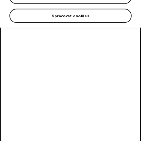
Spravovať cookies
High-contrast mode
Odporúčané ostatnými
zákazníkmi
Chladiaca kvapalina
G12evo 1 l
Hotová zmes chladiacej kvapaliny G12evo pre všetky vozidlá Škoda.
Skladom
5,89
€