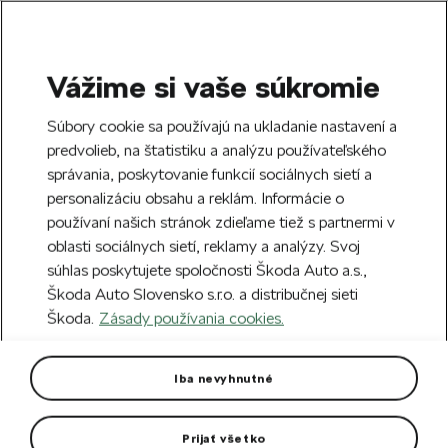
Vážime si vaše súkromie
SEARCH
S
Súbory cookie sa používajú na ukladanie nastavení a
e
predvolieb, na štatistiku a analýzu používateľského
Doprava zdarma k 70 partnerom Škoda
a
Zatvoriť
správania, poskytovanie funkcií sociálnych sietí a
po celom Slovensku.
r
personalizáciu obsahu a reklám. Informácie o
c
h
používaní našich stránok zdieľame tiež s partnermi v
Vytvorte si účet a my vás odmeníme 5 €
oblasti sociálnych sietí, reklamy a analýzy. Svoj
zľavou na prvú objednávku v minimálnej
Zatvoriť
Chyba 404
súhlas poskytujete spoločnosti Škoda Auto a.s.,
hodnote 40 €.
Zaregistrovať sa.
Škoda Auto Slovensko s.r.o. a distribučnej sieti
Stránka, ktorú hľadáte,
Škoda.
Zásady používania cookies.
neexistuje.
Iba nevyhnutné
Návrat na hlavnú stránku.
Prijať všetko