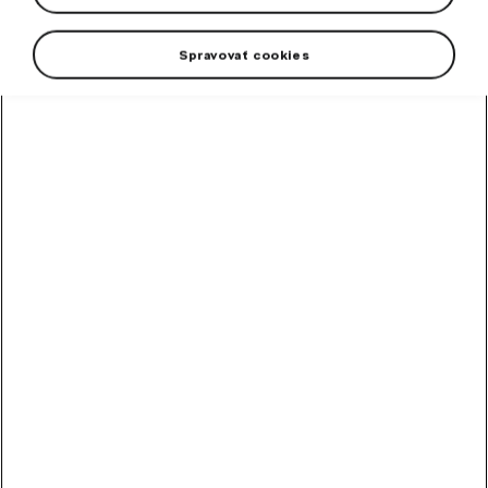
Spravovať cookies
High-contrast mode
Odporúčané ostatnými
zákazníkmi
Chladiaca kvapalina
G12evo 1 l
Hotová zmes chladiacej kvapaliny G12evo pre všetky vozidlá Škoda.
Skladom
5,89
€