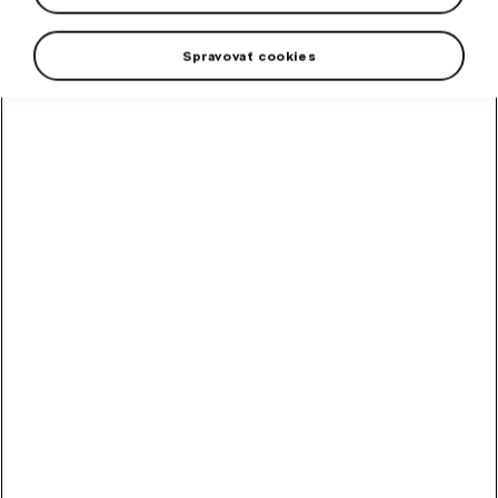
Spravovať cookies
High-contrast mode
Odporúčané ostatnými
zákazníkmi
Chladiaca kvapalina
G12evo 1 l
Hotová zmes chladiacej kvapaliny G12evo pre všetky vozidlá Škoda.
Skladom
5,89
€