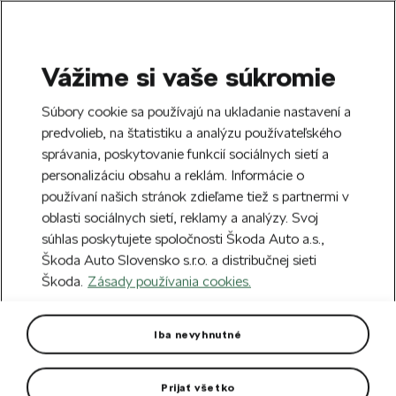
Vážime si vaše súkromie
SEARCH
S
Súbory cookie sa používajú na ukladanie nastavení a
e
predvolieb, na štatistiku a analýzu používateľského
Doprava zdarma k 70 partnerom Škoda
a
Zatvoriť
správania, poskytovanie funkcií sociálnych sietí a
po celom Slovensku.
r
personalizáciu obsahu a reklám. Informácie o
c
h
používaní našich stránok zdieľame tiež s partnermi v
Vytvorte si účet a my vás odmeníme 5 €
oblasti sociálnych sietí, reklamy a analýzy. Svoj
zľavou na prvú objednávku v minimálnej
Zatvoriť
Chyba 404
súhlas poskytujete spoločnosti Škoda Auto a.s.,
hodnote 40 €.
Zaregistrovať sa.
Škoda Auto Slovensko s.r.o. a distribučnej sieti
Stránka, ktorú hľadáte,
Škoda.
Zásady používania cookies.
neexistuje.
Iba nevyhnutné
Návrat na hlavnú stránku.
Prijať všetko