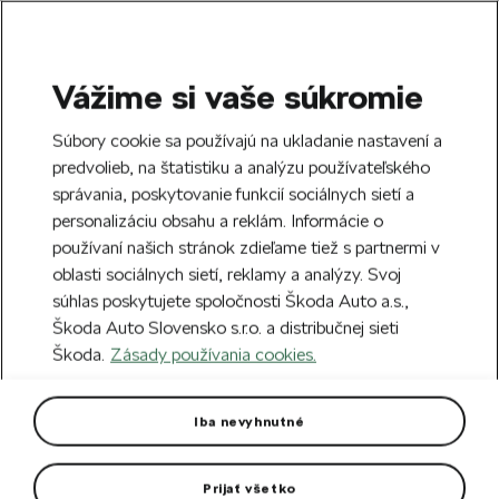
Vážime si vaše súkromie
SEARCH
S
Súbory cookie sa používajú na ukladanie nastavení a
e
predvolieb, na štatistiku a analýzu používateľského
Doprava zdarma k 70 partnerom Škoda
a
Zatvoriť
správania, poskytovanie funkcií sociálnych sietí a
po celom Slovensku.
r
personalizáciu obsahu a reklám. Informácie o
c
h
používaní našich stránok zdieľame tiež s partnermi v
Vytvorte si účet a my vás odmeníme 5 €
oblasti sociálnych sietí, reklamy a analýzy. Svoj
zľavou na prvú objednávku v minimálnej
Zatvoriť
Chyba 404
súhlas poskytujete spoločnosti Škoda Auto a.s.,
hodnote 40 €.
Zaregistrovať sa.
Škoda Auto Slovensko s.r.o. a distribučnej sieti
Stránka, ktorú hľadáte,
Škoda.
Zásady používania cookies.
neexistuje.
Iba nevyhnutné
Návrat na hlavnú stránku.
Prijať všetko