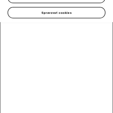
Spravovať cookies
High-contrast mode
Odporúčané ostatnými
zákazníkmi
Chladiaca kvapalina
G12evo 1 l
Hotová zmes chladiacej kvapaliny G12evo pre všetky vozidlá Škoda.
Skladom
5,89
€