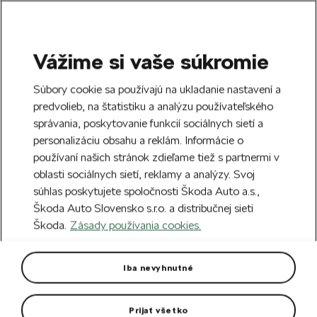
Vážime si vaše súkromie
SEARCH
S
Súbory cookie sa používajú na ukladanie nastavení a
e
predvolieb, na štatistiku a analýzu používateľského
Doprava zdarma k 70 partnerom Škoda
a
Zatvoriť
správania, poskytovanie funkcií sociálnych sietí a
po celom Slovensku.
r
personalizáciu obsahu a reklám. Informácie o
c
h
používaní našich stránok zdieľame tiež s partnermi v
Vytvorte si účet a my vás odmeníme 5 €
oblasti sociálnych sietí, reklamy a analýzy. Svoj
zľavou na prvú objednávku v minimálnej
Zatvoriť
Chyba 404
súhlas poskytujete spoločnosti Škoda Auto a.s.,
hodnote 40 €.
Zaregistrovať sa.
Škoda Auto Slovensko s.r.o. a distribučnej sieti
Stránka, ktorú hľadáte,
Škoda.
Zásady používania cookies.
neexistuje.
Iba nevyhnutné
Návrat na hlavnú stránku.
Prijať všetko