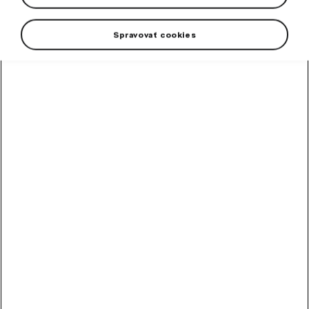
Spravovať cookies
High-contrast mode
Odporúčané ostatnými
zákazníkmi
Metlička
Metlička s penovým držadlom.
Skladom
10,20
€