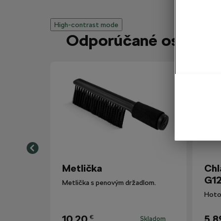
High-contrast mode
Odporúčané ostatným
Metlička
Chl
G12
Metlička s penovým držadlom.
10,20
5,8
€
Skladom