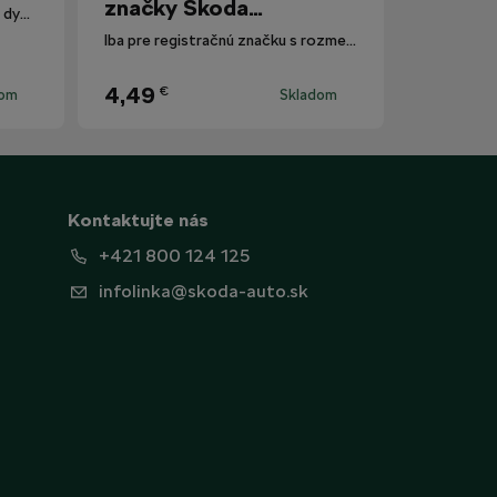
značky Škoda
Polarizované slnečné okuliare s dymovými sklami.
Motorsport
Iba pre registračnú značku s rozmermi 520 mm x 110 mm.
4,49
€
dom
Skladom
Kontaktujte nás
+421 800 124 125
infolinka@skoda-auto.sk