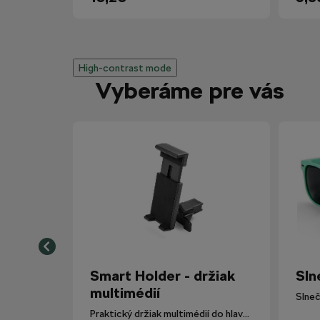
High-contrast mode
Vyberáme pre vás
Smart Holder - držiak
Sln
multimédií
Slneč
Praktický držiak multimédií do hlavovej opierky.