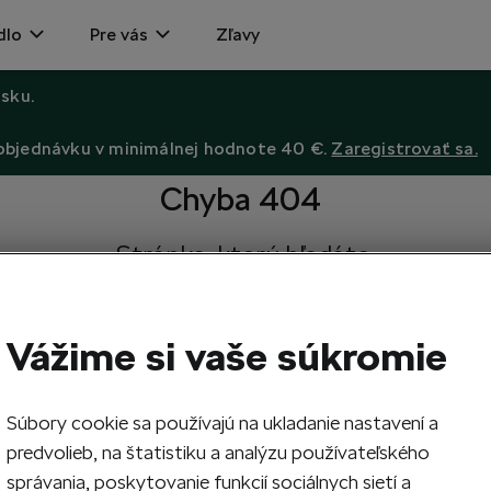
dlo
Pre vás
Zľavy
sku.
 objednávku v minimálnej hodnote 40 €.
Zaregistrovať sa.
Chyba 404
Stránka, ktorú hľadáte,
neexistuje.
Návrat na hlavnú stránku.
Vážime si vaše súkromie
Súbory cookie sa používajú na ukladanie nastavení a
predvolieb, na štatistiku a analýzu používateľského
správania, poskytovanie funkcií sociálnych sietí a