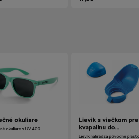
ečné okuliare
Lievik s viečkom pre
kvapalinu do
né okuliare s UV 400.
ostrekovačov