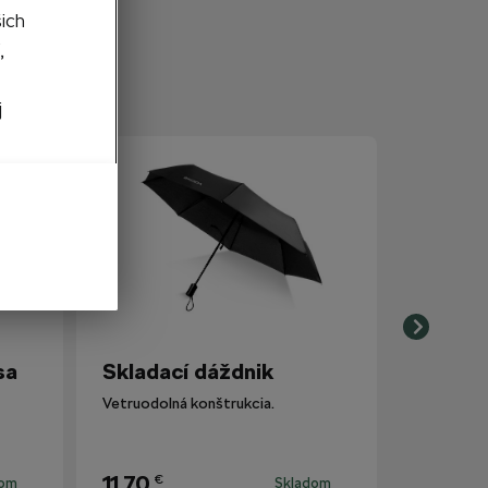
šich
,
j
sa
Skladací dáždnik
Vetruodolná konštrukcia.
11,70
€
dom
Skladom