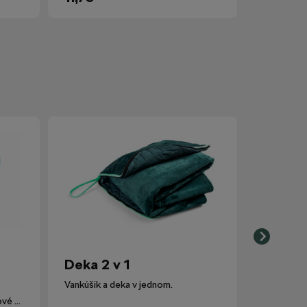
Deka 2 v 1
Vankúšik a deka v jednom.
Lievik nahrádza pôvodné plastové viečko nádobky ostrekovačov.