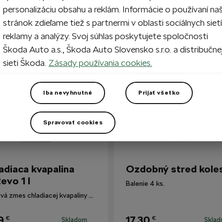
personalizáciu obsahu a reklám. Informácie o používaní na
stránok zdieľame tiež s partnermi v oblasti sociálnych sietí
reklamy a analýzy. Svoj súhlas poskytujete spoločnosti
i zákazníkmi
Škoda Auto a.s., Škoda Auto Slovensko s.r.o. a distribučne
sieti Škoda.
Zásady používania cookies.
Iba nevyhnutné
Prijať všetko
Spravovať cookies
adiaca kvapalina
Ozdobný stred kole
evo 1 l
Balenie 4 ks.
Hotová zmes chladiacej kvapaliny G12evo pre všetky vozidlá Škoda.
9
17,30
€
€
Skladom
Skla