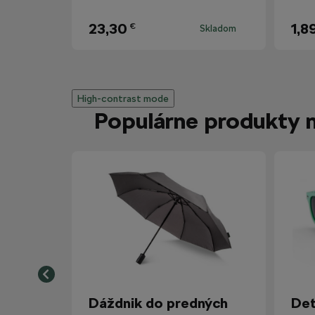
23,30
1,8
€
Skladom
High-contrast mode
Populárne produkty 
Dáždnik do predných
Det