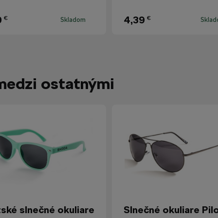
9
4,39
€
€
Skladom
Skla
medzi ostatnými
ské slnečné okuliare
Slnečné okuliare Pil