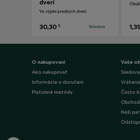
dverí
Vo výplni predných dverí.
30,30
1,3
€
Skladom
O nakupovaní
Vaše o
Ako nakupovať
Sledova
Informácie o doručení
Vráteni
Platobné metódy
Často k
Obchod
Naši par
Odstúpe