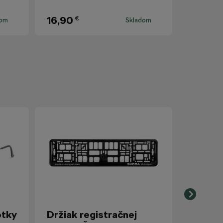
16,90
€
dom
Skladom
otky
Držiak registračnej