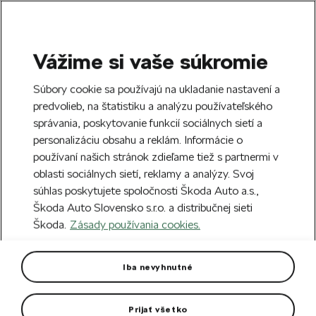
Vážime si vaše súkromie
SEARCH
S
Súbory cookie sa používajú na ukladanie nastavení a
e
predvolieb, na štatistiku a analýzu používateľského
Doprava zdarma k 70 partnerom Škoda
a
Zatvoriť
správania, poskytovanie funkcií sociálnych sietí a
po celom Slovensku.
r
personalizáciu obsahu a reklám. Informácie o
c
h
používaní našich stránok zdieľame tiež s partnermi v
Vytvorte si účet a my vás odmeníme 5 €
oblasti sociálnych sietí, reklamy a analýzy. Svoj
zľavou na prvú objednávku v minimálnej
Zatvoriť
súhlas poskytujete spoločnosti Škoda Auto a.s.,
hodnote 40 €.
Zaregistrovať sa.
Škoda Auto Slovensko s.r.o. a distribučnej sieti
Škoda.
Zásady používania cookies.
Hlavná stránka
Autodoplnky
Vonkajšia výbava vozidla
Osvetlené prahové lišty
Iba nevyhnutné
Octavia IV
Prijať všetko
Rozsvieti sa po otvorení dverí.