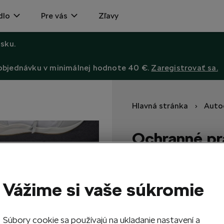
dlo
Pre vás
Zľavy
sku.
 objednávku v minimálnej hodnote 40 €.
Zaregistrovať sa.
Hlavná stránka
Auto
Ochranné pr
Prahové fólie ochránia pra
poškodením.
Vážime si vaše súkromie
34,20
EUR
Súbory cookie sa používajú na ukladanie nastavení a