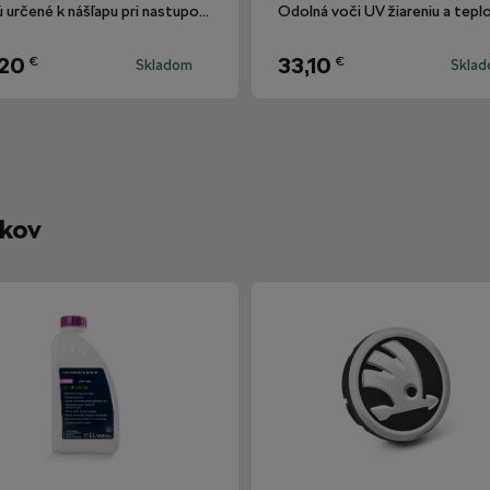
Kodiaq
Nie sú určené k nášľapu pri nastupovaní ani pri vystupovaní z vozidla.
,20
33,10
€
€
Skladom
Skla
íkov