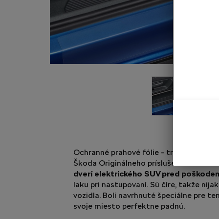
Ochranné prahové fólie - transparentné
Škoda Originálneho príslušenstva
ochrá
dverí elektrického SUV pred poškode
laku pri nastupovaní. Sú číre, takže nija
vozidla. Boli navrhnuté špeciálne pre t
svoje miesto perfektne padnú.