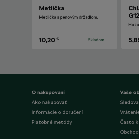
Metlička
Chl
G12
Metlička s penovým držadlom.
10,20
5,8
€
Skladom
O nakupovaní
Vaše o
Ako nakupovať
Sledova
Informácie o doručení
Vráteni
Platobné metódy
Často k
Obchod