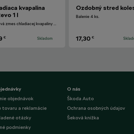
adiaca kvapalina
Ozdobný stred kole
evo 1 l
Balenie 4 ks.
Hotová zmes chladiacej kvapaliny G12evo pre všetky vozidlá Škoda.
9
17,30
€
€
Skladom
Skla
bjednávky
O nás
nie objednávok
Škoda Auto
e tovaru a reklamácie
Ochrana osobných údajov
ladené otázky
Šeková knižka
né podmienky