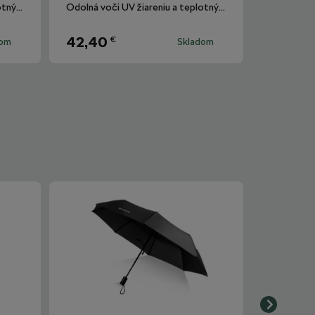
Octavia IV Combi
Odolná voči UV žiareniu a teplotným výkyvom.
Odolná voči UV žiareniu a teplotným výkyvom.
42,40
€
dom
Skladom