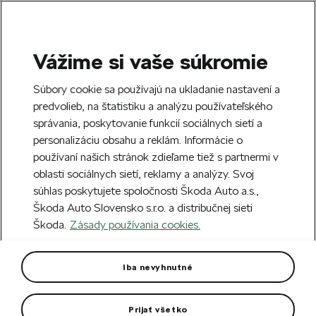
Vážime si vaše súkromie
SEARCH
S
Súbory cookie sa používajú na ukladanie nastavení a
e
predvolieb, na štatistiku a analýzu používateľského
Doprava zdarma k 70 partnerom Škoda
a
Zatvoriť
správania, poskytovanie funkcií sociálnych sietí a
po celom Slovensku.
r
personalizáciu obsahu a reklám. Informácie o
c
h
používaní našich stránok zdieľame tiež s partnermi v
Vytvorte si účet a my vás odmeníme 5 €
oblasti sociálnych sietí, reklamy a analýzy. Svoj
zľavou na prvú objednávku v minimálnej
Zatvoriť
súhlas poskytujete spoločnosti Škoda Auto a.s.,
hodnote 40 €.
Zaregistrovať sa.
Škoda Auto Slovensko s.r.o. a distribučnej sieti
Škoda.
Zásady používania cookies.
Hlavná stránka
Autodoplnky
Vonkajšia výbava vozidla
Ochranná lišta nakladacej
Iba nevyhnutné
hrany Fabia II Combi
Prijať všetko
Lišta chráni zadný nárazník pred mechanickým poškodením.