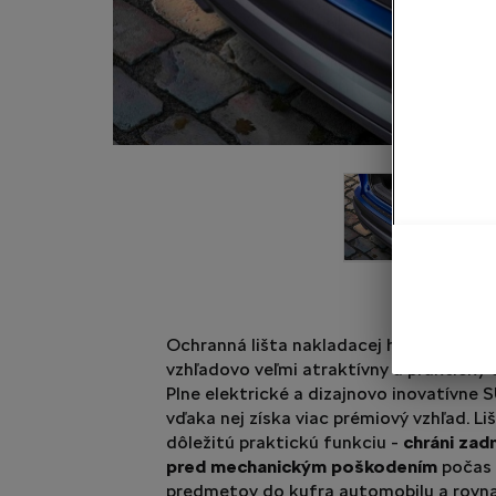
Ochranná lišta nakladacej hrany - čiern
vzhľadovo veľmi atraktívny a praktický 
Plne elektrické a dizajnovo inovatívne 
vďaka nej získa viac prémiový vzhľad. Li
dôležitú praktickú funkciu -
chráni zad
pred mechanickým poškodením
počas 
predmetov do kufra automobilu a rovna