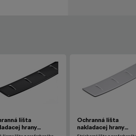
ranná lišta
Ochranná lišta
ladacej hrany
nakladacej hrany
avia III Combi
Octavia III Combi