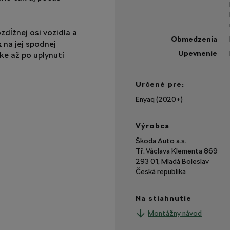
zdĺžnej osi vozidla a
Obmedzenia
k
na jej spodnej
Upevnenie
ke až po uplynutí
Určené pre:
Enyaq (2020+)
Výrobca
Škoda Auto a.s.
Tř. Václava Klementa 869
293 01, Mladá Boleslav
Česká republika
Na stiahnutie
Montážny návod