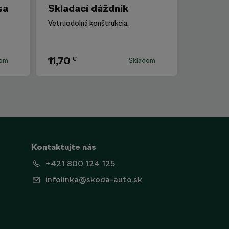
sa
Skladací dáždnik
Vetruodolná konštrukcia.
11,70
€
dom
Skladom
Kontaktujte nás
+421 800 124 125
infolinka@skoda-auto.sk