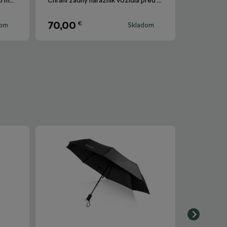
Strieborná lišta z prefarbeného materiálu PMMA pre variant Octavia III Combi.
Chráni zadný nárazník vozidla pred mechanickým poškodením.
70,00
€
dom
Skladom