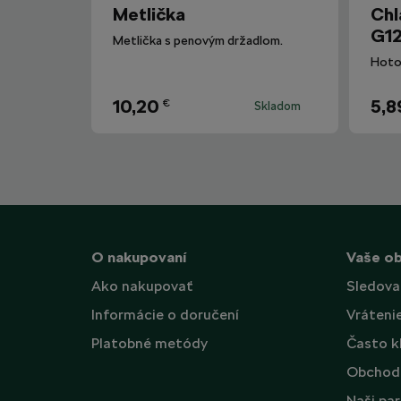
Metlička
Chl
G12
Metlička s penovým držadlom.
10,20
5,8
€
Skladom
O nakupovaní
Vaše o
Ako nakupovať
Sledova
Informácie o doručení
Vráteni
Platobné metódy
Často k
Obchod
Naši par