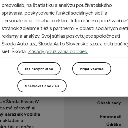
predvolieb, na štatistiku a analýzu používateľského
1
Prida
správania, poskytovanie funkcií sociálnych sietí a
personalizáciu obsahu a reklám. Informácie o používaní na
stránok zdieľame tiež s partnermi v oblasti sociálnych sietí
Na sklade
reklamy a analýzy. Svoj súhlas poskytujete spoločnosti
Škoda Auto a.s., Škoda Auto Slovensko s.r.o. a distribučne
Máte otázku?
sieti Škoda.
Zásady používania cookies.
Technické špecifikáci
Iba nevyhnutné
Prijať všetko
Kód výrobku
Spravovať cookies
Farba
a lesklá predstavuje
doplnok vozidla.
Materiál
SUV Škoda Enyaq iV
Obsah sady
šta má zároveň aj
ný nárazník vozidla
Hmotnosť
nakladania
Údržba
ko tak aj počas