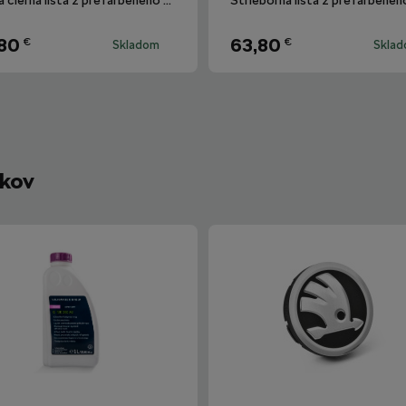
Lesklá čierna lišta z prefarbeného materiálu PMMA pre Octavia III Combi.
80
63,80
€
€
Skladom
Skla
íkov