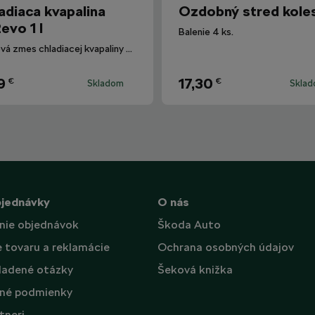
adiaca kvapalina
Ozdobný stred kole
evo 1 l
Balenie 4 ks.
Hotová zmes chladiacej kvapaliny G12evo pre všetky vozidlá Škoda.
9
17,30
€
€
Skladom
Skla
bjednávky
O nás
nie objednávok
Škoda Auto
e tovaru a reklamácie
Ochrana osobných údajov
ladené otázky
Šeková knižka
né podmienky
tneri