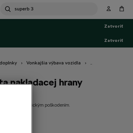
SEARCH
S
e
Zatvoriť
a
r
c
Zatvoriť
h
doplnky
Vonkajšia výbava vozidla
Ochranné a dekorat
ta nakladacej hrany
idla pred mechanickým poškodením.