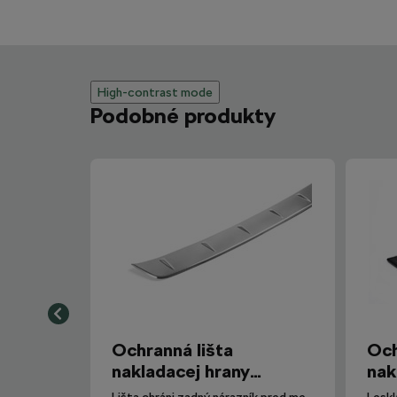
High-contrast mode
Podobné produkty
Ochranná lišta
Och
nakladacej hrany
nak
Superb III Combi
Oct