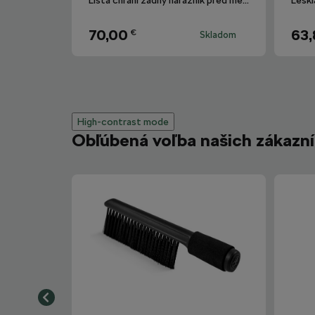
Lišta chráni zadný nárazník pred mechanickým poškodením.
70,00
63,
€
Skladom
High-contrast mode
Obľúbená voľba našich zákazn