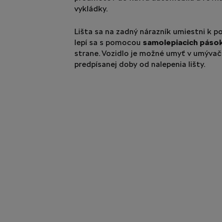
vykládky.
Lišta sa na zadný nárazník umiestni k po
lepí sa s pomocou
samolepiacich páso
strane. Vozidlo je možné umyť v umývač
predpísanej doby od nalepenia lišty.