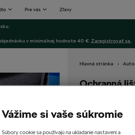
dlo
Pre vás
Zľavy
sku.
 objednávku v minimálnej hodnote 40 €.
Zaregistrovať sa.
Hlavná stránka
Auto
Ochranná liš
Enyaq
Chráni zadný nárazník voz
Vážime si vaše súkromie
70,00
EUR
Súbory cookie sa používajú na ukladanie nastavení a