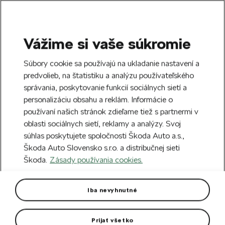
Vážime si vaše súkromie
SEARCH
S
Súbory cookie sa používajú na ukladanie nastavení a
e
predvolieb, na štatistiku a analýzu používateľského
Doprava zdarma k 70 partnerom Škoda
a
Zatvoriť
správania, poskytovanie funkcií sociálnych sietí a
po celom Slovensku.
r
personalizáciu obsahu a reklám. Informácie o
c
h
používaní našich stránok zdieľame tiež s partnermi v
Vytvorte si účet a my vás odmeníme 5 €
oblasti sociálnych sietí, reklamy a analýzy. Svoj
zľavou na prvú objednávku v minimálnej
Zatvoriť
súhlas poskytujete spoločnosti Škoda Auto a.s.,
hodnote 40 €.
Zaregistrovať sa.
Škoda Auto Slovensko s.r.o. a distribučnej sieti
Škoda.
Zásady používania cookies.
Hlavná stránka
Autodoplnky
Vonkajšia výbava vozidla
Ochranná fólia nákladovej
Iba nevyhnutné
hrany Octavia IV Combi
Prijať všetko
Praktický doplnkom vozidla.