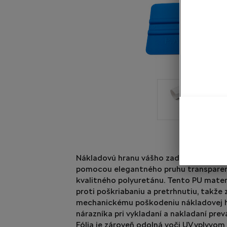
Nákladovú hranu vášho zadného nárazn
pomocou elegantného pruhu transparent
kvalitného polyuretánu. Tento PU mater
proti poškriabaniu a pretrhnutiu, takže
mechanickému poškodeniu nákladovej h
nárazníka pri vykladaní a nakladaní pr
Fólia je zároveň odolná voči UV vplyvom