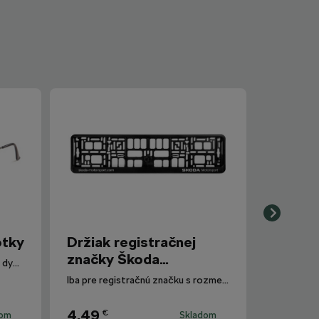
otky
Držiak registračnej
značky Škoda
Polarizované slnečné okuliare s dymovými sklami.
Motorsport
Iba pre registračnú značku s rozmermi 520 mm x 110 mm.
4,49
€
dom
Skladom