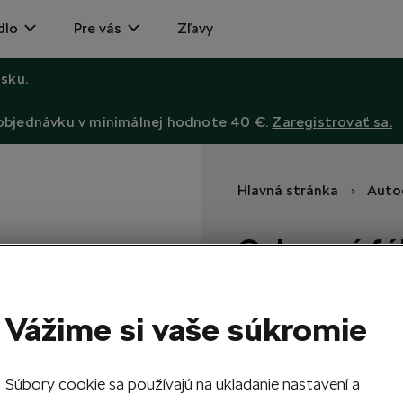
dlo
Pre vás
Zľavy
sku.
 objednávku v minimálnej hodnote 40 €.
Zaregistrovať sa.
Hlavná stránka
Auto
Ochranná fól
Octavia II 
Praktický doplnkom vozidla
Vážime si vaše súkromie
35,10
EUR
Súbory cookie sa používajú na ukladanie nastavení a