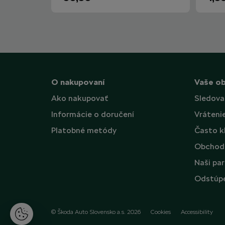
O nakupovaní
Vaše o
Ako nakupovať
Sledova
Informácie o doručení
Vráteni
Platobné metódy
Často k
Obchod
Naši par
Odstúpe
© Škoda Auto Slovensko a.s. 2026
Cookies
Accessibility
S