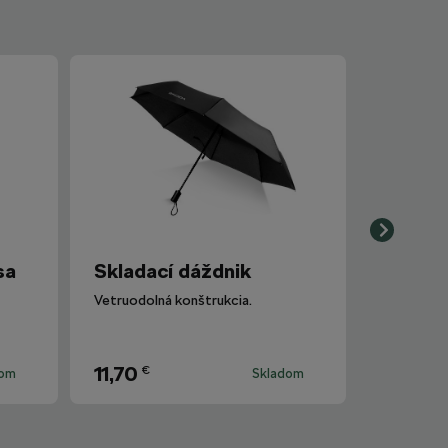
sa
Skladací dáždnik
Vetruodolná konštrukcia.
11,70
€
dom
Skladom