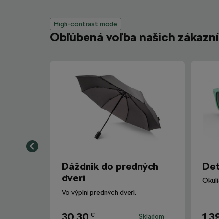
High-contrast mode
Obľúbená voľba našich zákazn
Dáždnik do predných
Det
dverí
Vo výplni predných dverí.
30,30
1,3
€
Skladom