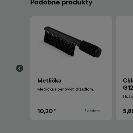
Podobné produkty
Metlička
Chl
G12
Metlička s penovým držadlom.
10,20
5,8
€
Skladom