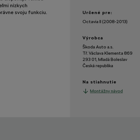
eľmi nízkych
rávne svoju funkciu.
Určené pre:
Octavia II (2008-2013)
Výrobca
Škoda Auto a.s.
Tř. Václava Klementa 869
293 01, Mladá Boleslav
Česká republika
Na stiahnutie
Montážny návod