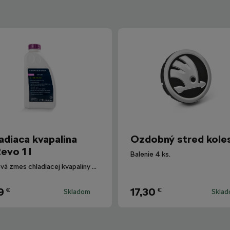
adiaca kvapalina
Ozdobný stred kole
evo 1 l
Balenie 4 ks.
Hotová zmes chladiacej kvapaliny G12evo pre všetky vozidlá Škoda.
9
17,30
€
€
Skladom
Skla