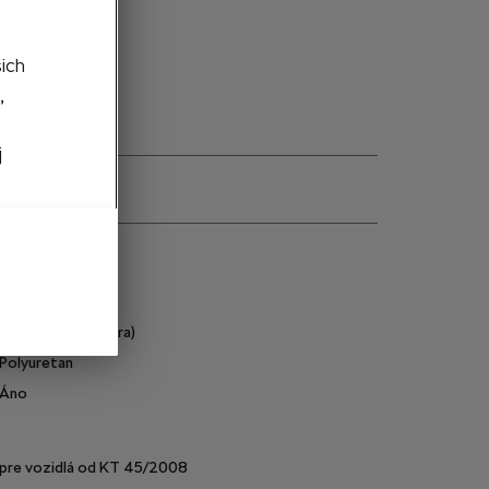
edané
šich
,
j
e
1Z9071133
Transparentná (číra)
Polyuretan
Áno
pre vozidlá od KT 45/2008