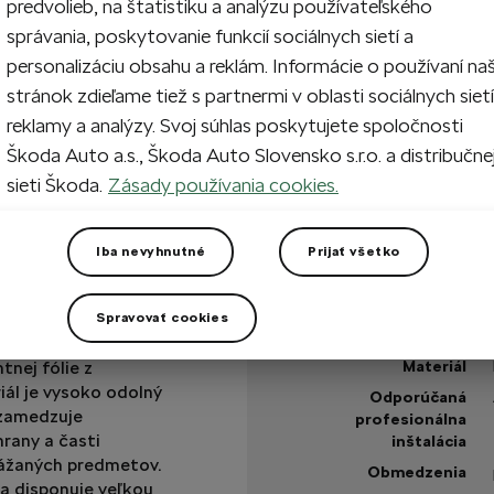
predvolieb, na štatistiku a analýzu používateľského
1
Vypr
správania, poskytovanie funkcií sociálnych sietí a
personalizáciu obsahu a reklám. Informácie o používaní na
stránok zdieľame tiež s partnermi v oblasti sociálnych sietí
reklamy a analýzy. Svoj súhlas poskytujete spoločnosti
Vypredané
Škoda Auto a.s., Škoda Auto Slovensko s.r.o. a distribučne
sieti Škoda.
Zásady používania cookies.
Máte otázku?
Iba nevyhnutné
Prijať všetko
Technické špecifikáci
Kód výrobku
Spravovať cookies
Farba
íka môžete ochrániť
nej fólie z
Materiál
iál je vysoko odolný
Odporúčaná
 zamedzuje
profesionálna
rany a časti
inštalácia
evážaných predmetov.
Obmedzenia
 a disponuje veľkou