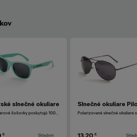
íkov
ské slnečné okuliare
Slnečné okuliare Pil
Okuliarové šošovky poskytujú 100% ochranu proti UV žiareniu.
9
13,20
€
€
Skladom
Skla