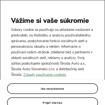
Vážime si vaše súkromie
SEARCH
S
Súbory cookie sa používajú na ukladanie nastavení a
e
predvolieb, na štatistiku a analýzu používateľského
Doprava zdarma k 70 partnerom Škoda
a
Zatvoriť
správania, poskytovanie funkcií sociálnych sietí a
po celom Slovensku.
r
personalizáciu obsahu a reklám. Informácie o
c
h
používaní našich stránok zdieľame tiež s partnermi v
Vytvorte si účet a my vás odmeníme 5 €
oblasti sociálnych sietí, reklamy a analýzy. Svoj
zľavou na prvú objednávku v minimálnej
Zatvoriť
súhlas poskytujete spoločnosti Škoda Auto a.s.,
hodnote 40 €.
Zaregistrovať sa.
Škoda Auto Slovensko s.r.o. a distribučnej sieti
Škoda.
Zásady používania cookies.
Hlavná stránka
Autodoplnky
Vnútorná výbava vozidla
Obojstranný koberec Fabia IV
Iba nevyhnutné
Koberec sa vloží do batožinového priestoru tou stranou,
ktorá je pre danú situáciu najvhodnejšie.
Prijať všetko