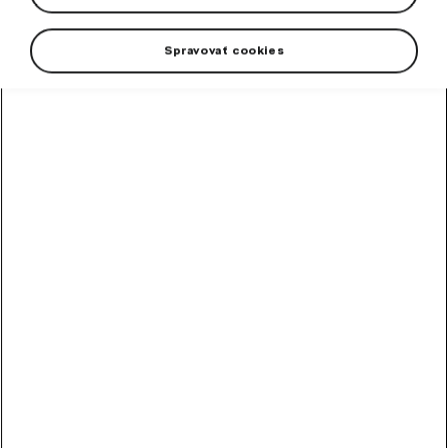
Oblečenie a doplnky
Spravovať cookies
Darčekové predmety
Cyklistika
Náš výber
Škoda x Botas Iconic 130
Limitovaná edícia k výročiu 130 rokov Škoda
Auto.
123,50
EUR
Cyklistický batoh 8 l
Uspôsobený na vloženie hydrovaku.
35,20
EUR