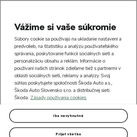
Vážime si vaše súkromie
SEARCH
S
Súbory cookie sa používajú na ukladanie nastavení a
e
predvolieb, na štatistiku a analýzu používateľského
Doprava zdarma k 70 partnerom Škoda
a
Zatvoriť
správania, poskytovanie funkcií sociálnych sietí a
po celom Slovensku.
r
personalizáciu obsahu a reklám. Informácie o
c
h
používaní našich stránok zdieľame tiež s partnermi v
Vytvorte si účet a my vás odmeníme 5 €
oblasti sociálnych sietí, reklamy a analýzy. Svoj
zľavou na prvú objednávku v minimálnej
Zatvoriť
súhlas poskytujete spoločnosti Škoda Auto a.s.,
hodnote 40 €.
Zaregistrovať sa.
Škoda Auto Slovensko s.r.o. a distribučnej sieti
Škoda.
Zásady používania cookies.
Hlavná stránka
Pre vás
Oblečenie a doplnky
Oblečenie a doplnky
(170)
Iba nevyhnutné
Pre vás
Modely áut
Prijať všetko