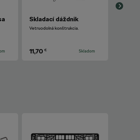
sa
Skladací dáždnik
Vetruodolná konštrukcia.
11,70
€
dom
Skladom