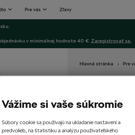
dlo
Pre vás
Zľavy
sku.
 objednávku v minimálnej hodnote 40 €.
Zaregistrovať sa.
Hlavná stránka
Pre v
Dámska peň
Z recyklovaných autopásov 
Vážime si vaše súkromie
59,00
EUR
Súbory cookie sa používajú na ukladanie nastavení a
predvolieb, na štatistiku a analýzu používateľského
1
Vypr