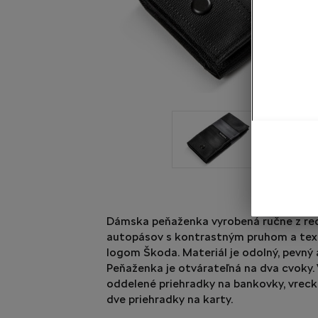
Dámska peňaženka vyrobená ručne z re
autopásov s kontrastným pruhom a text
logom Škoda. Materiál je odolný, pevný 
Peňaženka je otvárateľná na dva cvoky.
oddelené priehradky na bankovky, vreck
dve priehradky na karty.