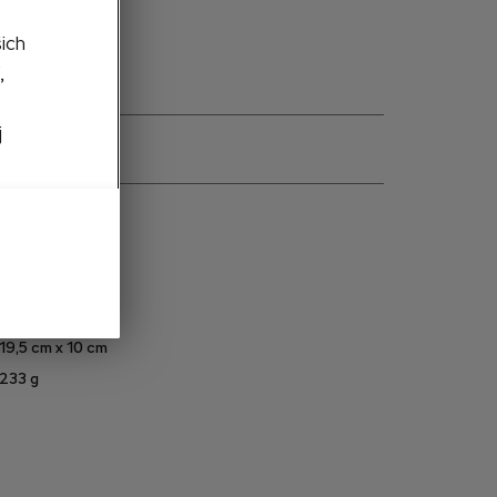
šich
,
j
e
6U0087400A
Antracit
Sivá
19,5 cm x 10 cm
233
g