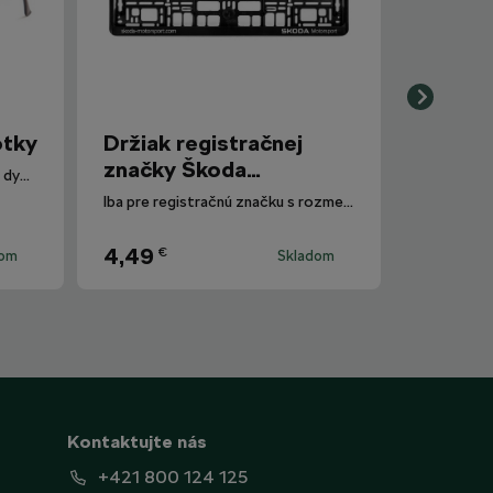
otky
Držiak registračnej
značky Škoda
Polarizované slnečné okuliare s dymovými sklami.
Motorsport
Iba pre registračnú značku s rozmermi 520 mm x 110 mm.
4,49
€
dom
Skladom
Kontaktujte nás
+421 800 124 125