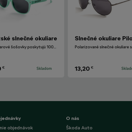
ské slnečné okuliare
Slnečné okuliare Pil
Okuliarové šošovky poskytujú 100% ochranu proti UV žiareniu.
9
13,20
€
€
Skladom
Skla
bjednávky
O nás
nie objednávok
Škoda Auto