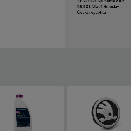
Tř. Václava Klementa 869
293 01, Mladá Boleslav
Česká republika