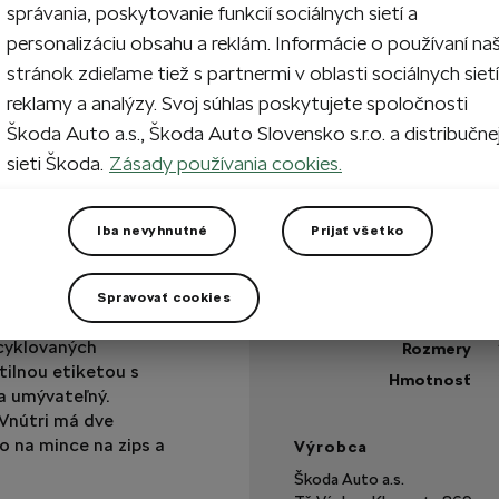
správania, poskytovanie funkcií sociálnych sietí a
personalizáciu obsahu a reklám. Informácie o používaní na
stránok zdieľame tiež s partnermi v oblasti sociálnych sietí
Vypredané
reklamy a analýzy. Svoj súhlas poskytujete spoločnosti
Škoda Auto a.s., Škoda Auto Slovensko s.r.o. a distribučne
Máte otázku?
sieti Škoda.
Zásady používania cookies.
Technické špecifikáci
Iba nevyhnutné
Prijať všetko
Kód výrobku
Farba
Spravovať cookies
cyklovaných
Rozmery
ilnou etiketou s
Hmotnosť
a umývateľný.
 Vnútri má dve
o na mince na zips a
Výrobca
Škoda Auto a.s.