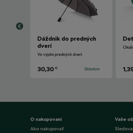
Dáždnik do predných
Det
dverí
Vo výplni predných dverí.
30,30
1,3
€
Skladom
O nakupovaní
Vaše o
Ako nakupovať
Sledova