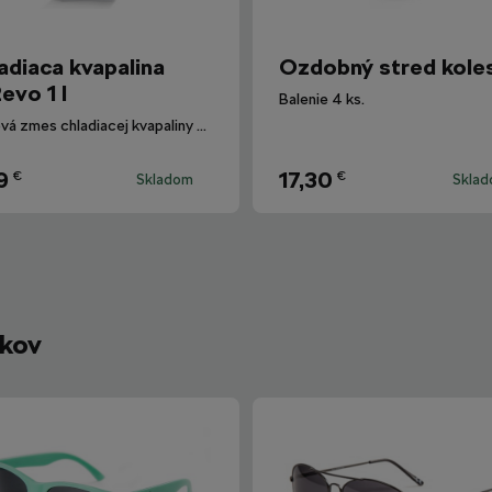
adiaca kvapalina
Ozdobný stred kole
evo 1 l
Balenie 4 ks.
Hotová zmes chladiacej kvapaliny G12evo pre všetky vozidlá Škoda.
9
17,30
€
€
Skladom
Skla
íkov