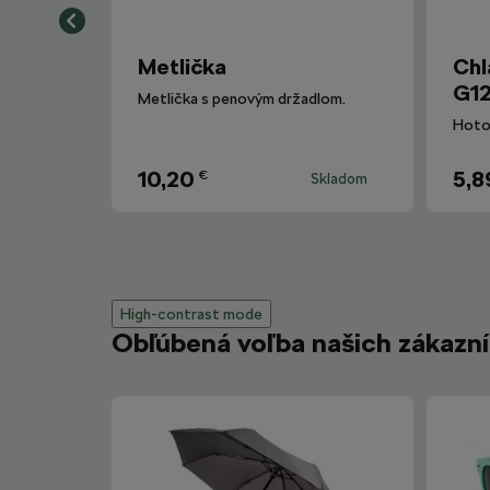
Metlička
Chl
G12
Metlička s penovým držadlom.
10,20
5,8
€
Skladom
High-contrast mode
Obľúbená voľba našich zákazn