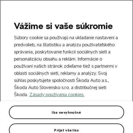
Vážime si vaše súkromie
SEARCH
S
Súbory cookie sa používajú na ukladanie nastavení a
e
predvolieb, na štatistiku a analýzu používateľského
Doprava zdarma k 70 partnerom Škoda
a
Zatvoriť
správania, poskytovanie funkcií sociálnych sietí a
po celom Slovensku.
r
personalizáciu obsahu a reklám. Informácie o
c
h
používaní našich stránok zdieľame tiež s partnermi v
Vytvorte si účet a my vás odmeníme 5 €
oblasti sociálnych sietí, reklamy a analýzy. Svoj
zľavou na prvú objednávku v minimálnej
Zatvoriť
súhlas poskytujete spoločnosti Škoda Auto a.s.,
hodnote 40 €.
Zaregistrovať sa.
Škoda Auto Slovensko s.r.o. a distribučnej sieti
Škoda.
Zásady používania cookies.
Hlavná stránka
Novinky
Novinky
(2)
Iba nevyhnutné
Filter
Prijať všetko