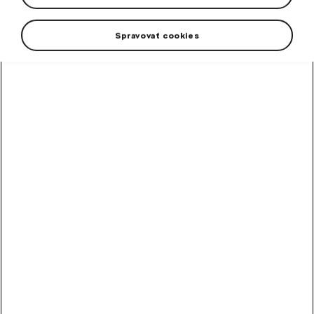
Nástupné prahy
Spravovať cookies
Kryty zrkadiel
Kryty motora
Koncovky výfuku
Predné masky
Zrkadlá
Lapače nečistôt
Parkovacie senzory a kamery
Ochranné a dekoratívne lišty
Ochranné a dekoratívne fólie