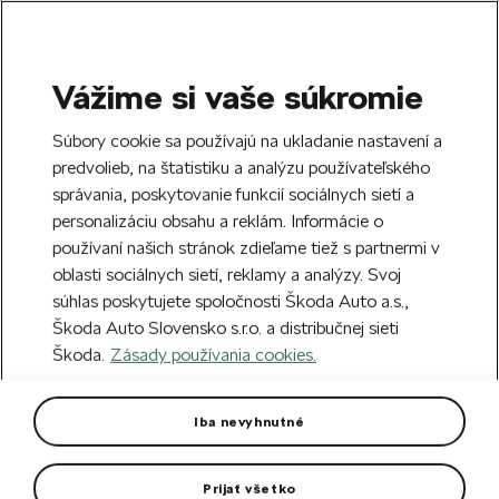
Vážime si vaše súkromie
SEARCH
S
Súbory cookie sa používajú na ukladanie nastavení a
e
predvolieb, na štatistiku a analýzu používateľského
Doprava zdarma k 70 partnerom Škoda
a
Zatvoriť
správania, poskytovanie funkcií sociálnych sietí a
po celom Slovensku.
r
personalizáciu obsahu a reklám. Informácie o
c
h
používaní našich stránok zdieľame tiež s partnermi v
Vytvorte si účet a my vás odmeníme 5 €
oblasti sociálnych sietí, reklamy a analýzy. Svoj
zľavou na prvú objednávku v minimálnej
Zatvoriť
súhlas poskytujete spoločnosti Škoda Auto a.s.,
hodnote 40 €.
Zaregistrovať sa.
Škoda Auto Slovensko s.r.o. a distribučnej sieti
Škoda.
Zásady používania cookies.
Hlavná stránka
Autodoplnky
Vonkajšia výbava vozidla
Nosiče bicyklov a lyží
(6)
Iba nevyhnutné
Vonkajšia výbava vozidla
Nosiče bicyklov a lyží
Prijať všetko