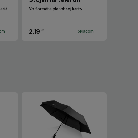
Vyrobené z neoprénového materiálu.
Vo formáte platobnej karty.
2,19
€
dom
Skladom