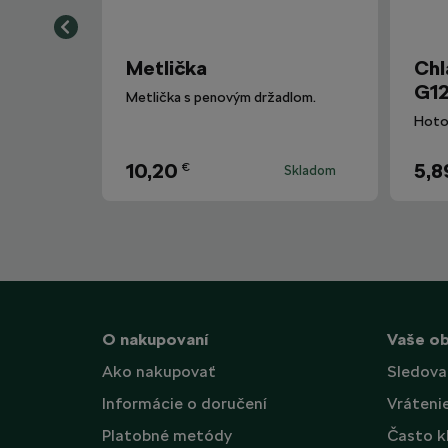
Metlička
Chl
G12
Metlička s penovým držadlom.
10,20
5,8
€
Skladom
O nakupovaní
Vaše o
Ako nakupovať
Sledova
Informácie o doručení
Vráteni
Platobné metódy
Často k