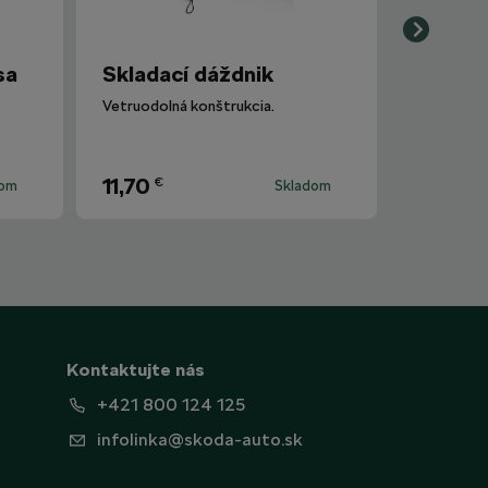
sa
Skladací dáždnik
Vetruodolná konštrukcia.
11,70
€
dom
Skladom
Kontaktujte nás
+421 800 124 125
infolinka@skoda-auto.sk