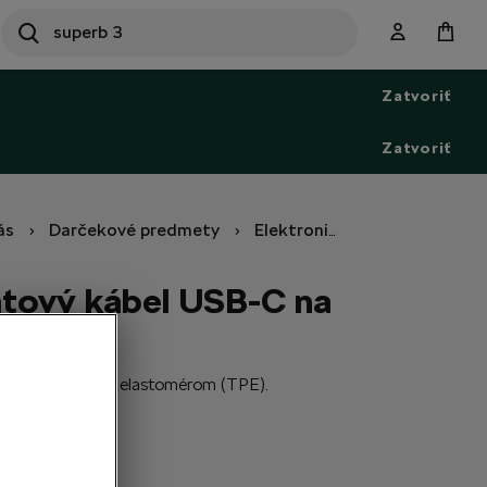
SEARCH
S
e
Zatvoriť
a
r
c
Zatvoriť
h
ás
Darčekové predmety
Elektronika a príslušenstvo
átový kábel USB-C na
ning
 termoplastickým elastomérom (TPE).