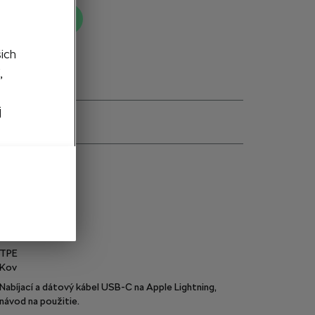
ť do košíka
šich
,
j
e
6VA051445B
Čierna
100
cm
TPE
Kov
Nabíjací a dátový kábel USB-C na Apple Lightning,
návod na použitie.