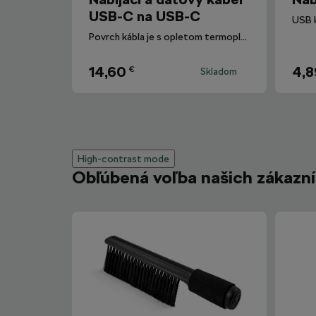
USB-C na USB-C
USB k
Povrch kábla je s opletom termoplastickým elastomérom (TPE).
14,60
4,8
€
Skladom
High-contrast mode
Obľúbená voľba našich zákazn