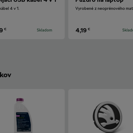
ábel 4 v 1.
9
4,19
€
€
Skladom
Skla
íkov