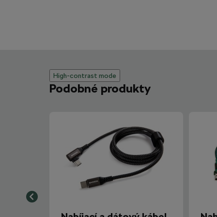
High-contrast mode
Podobné produkty
Nabíjací a dátový kábel
Nab