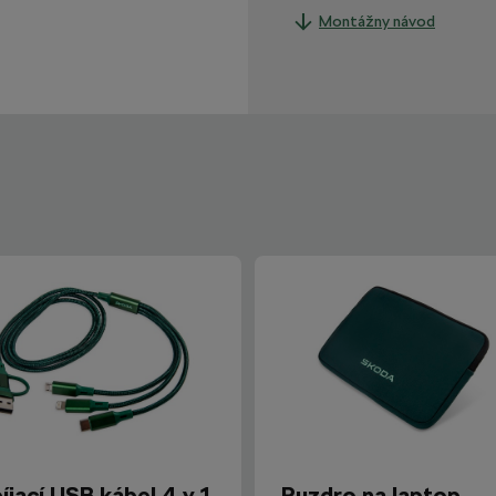
Montážny návod
íjací USB kábel 4 v 1
Puzdro na laptop