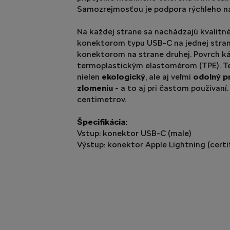
Samozrejmosťou je podpora rýchleho na
Na každej strane sa nachádzajú kvalitn
konektorom typu USB-C na jednej stran
konektorom na strane druhej. Povrch ká
termoplastickým elastomérom (TPE). Te
nielen
ekologický
, ale aj veľmi
odolný pr
zlomeniu
- a to aj pri častom používaní.
centimetrov.
Špecifikácia:
Vstup: konektor USB-C (male)
Výstup: konektor Apple Lightning (certi