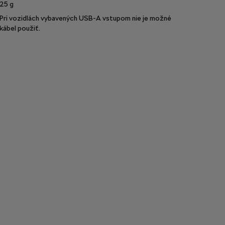
25
g
Pri vozidlách vybavených USB-A vstupom nie je možné
kábel použiť.