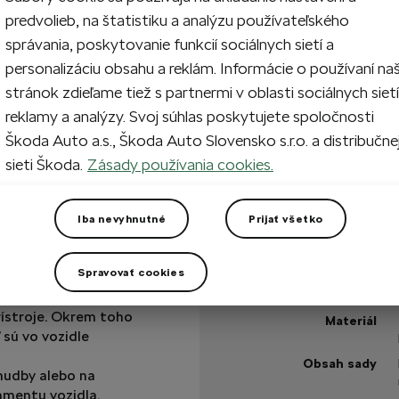
predvolieb, na štatistiku a analýzu používateľského
1
Prida
správania, poskytovanie funkcií sociálnych sietí a
personalizáciu obsahu a reklám. Informácie o používaní na
stránok zdieľame tiež s partnermi v oblasti sociálnych sietí
Na sklade
reklamy a analýzy. Svoj súhlas poskytujete spoločnosti
Škoda Auto a.s., Škoda Auto Slovensko s.r.o. a distribučne
Máte otázku?
sieti Škoda.
Zásady používania cookies.
Technické špecifikáci
Iba nevyhnutné
Prijať všetko
Kód výrobku
Farba
Spravovať cookies
odný doplnok
ebuje dobiť mobilný
Dľžka
rístroje. Okrem toho
Materiál
 sú vo vozidle
Obsah sady
hudby alebo na
nmentu vozidla.