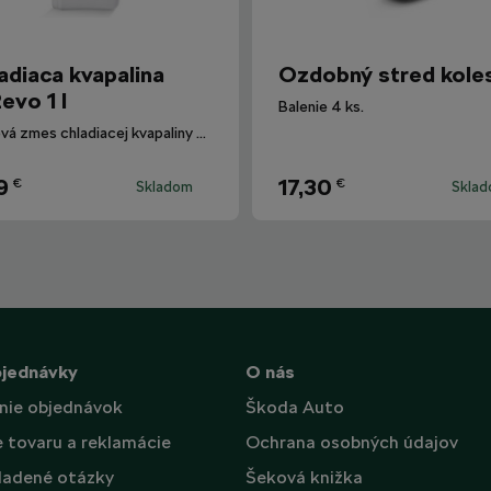
adiaca kvapalina
Ozdobný stred kole
evo 1 l
Balenie 4 ks.
Hotová zmes chladiacej kvapaliny G12evo pre všetky vozidlá Škoda.
9
17,30
€
€
Skladom
Skla
bjednávky
O nás
nie objednávok
Škoda Auto
e tovaru a reklamácie
Ochrana osobných údajov
ladené otázky
Šeková knižka