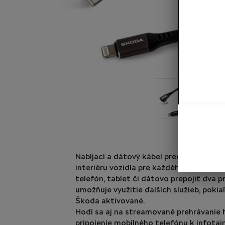
Nabíjací a dátový kábel predstavuje vh
interiéru vozidla pre každého, kto potr
telefón, tablet či dátovo prepojiť dva p
umožňuje využitie ďalších služieb, pokiaľ
Škoda aktivované.
Hodí sa aj na streamované prehrávanie 
pripojenie mobilného telefónu k infotai