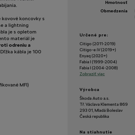
Hmotnosť
bíjania.
Obmedzenia
é kovové koncovky s
e a lightning
bla je s opletom
Určené pre:
nto materiál je
Citigo (2011-2019)
oti odreniu a
Citigo-e iV (2019+)
 Dľžka kábla je 100
Enyaq (2020+)
Fabia I (1999-2004)
Fabia I (2004-2008)
Zobraziť viac
fikované MFI)
Výrobca
Škoda Auto a.s.
Tř. Václava Klementa 869
293 01, Mladá Boleslav
Česká republika
Na stiahnutie