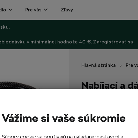
dlo
Pre vás
Zľavy
sku.
 objednávku v minimálnej hodnote 40 €.
Zaregistrovať sa.
Hlavná stránka
Pre v
Nabíjací a d
Apple Light
Povrch kábla je s opletom
Vážime si vaše súkromie
17,90
EUR
Súbory cookie sa používajú na ukladanie nastavení a