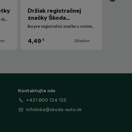
otky
Držiak registračnej
značky Škoda
Polarizované slnečné okuliare s dymovými sklami.
Motorsport
Iba pre registračnú značku s rozmermi 520 mm x 110 mm.
4,49
€
dom
Skladom
Kontaktujte nás
+421 800 124 125
infolinka@skoda-auto.sk