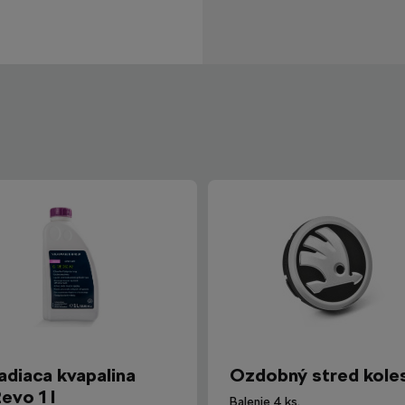
adiaca kvapalina
Ozdobný stred kole
evo 1 l
Balenie 4 ks.