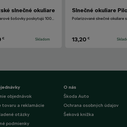
ské slnečné okuliare
Slnečné okuliare Pil
Okuliarové šošovky poskytujú 100% ochranu proti UV žiareniu.
9
13,20
€
€
Skladom
Skla
bjednávky
O nás
nie objednávok
Škoda Auto
e tovaru a reklamácie
Ochrana osobných údajov
ladené otázky
Šeková knižka
né podmienky