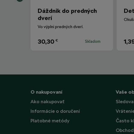
Dáždnik do predných
Det
dverí
Vo výplni predných dverí.
30,30
1,3
€
Skladom
O nakupovaní
Vaše o
Ako nakupovať
Sledova
Informácie o doručení
Vráteni
Platobné metódy
Často k
Obchod