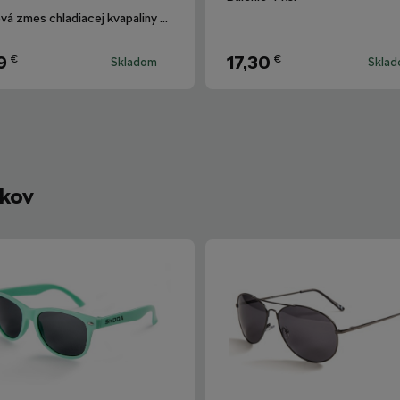
Hotová zmes chladiacej kvapaliny G12evo pre všetky vozidlá Škoda.
9
17,30
€
€
Skladom
Skla
íkov