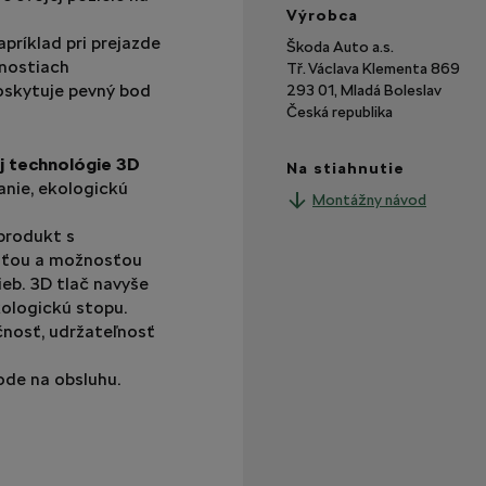
Výrobca
apríklad pri prejazde
Škoda Auto a.s.
vnostiach
Tř. Václava Klementa 869
poskytuje pevný bod
293 01, Mladá Boleslav
Česká republika
j technológie 3D
Na stiahnutie
anie, ekologickú
Montážny návod
produkt s
sťou a možnosťou
ieb. 3D tlač navyše
kologickú stopu.
čnosť, udržateľnosť
ode na obsluhu.