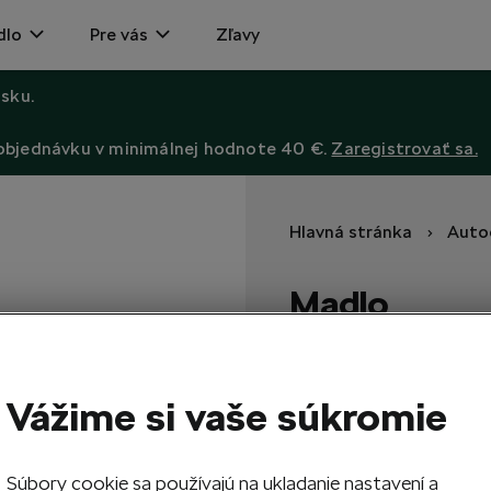
dlo
Pre vás
Zľavy
sku.
 objednávku v minimálnej hodnote 40 €.
Zaregistrovať sa.
Hlavná stránka
Auto
Madlo
Madlo je vyrábané pomocou 
Vážime si vaše súkromie
1
Vypr
Súbory cookie sa používajú na ukladanie nastavení a