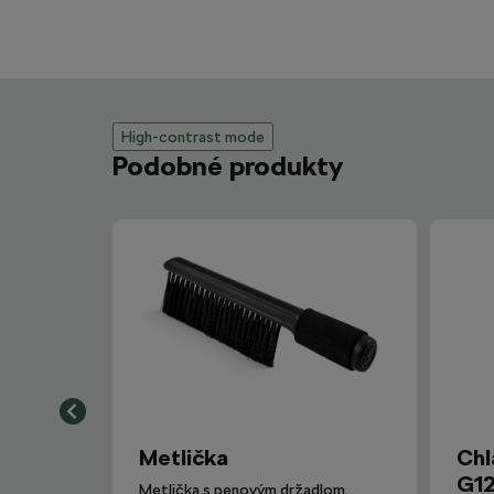
High-contrast mode
Podobné produkty
Metlička
Chl
G12
Metlička s penovým držadlom.