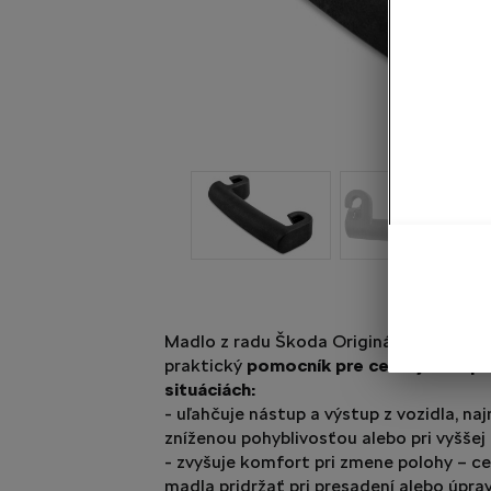
Madlo z radu Škoda Originálne príslušen
praktický
pomocník pre cestujúcich pr
situáciách:
- uľahčuje nástup a výstup z vozidla, n
zníženou pohyblivosťou alebo pri vyššej
- zvyšuje komfort pri zmene polohy – c
madla pridržať pri presadení alebo úprav