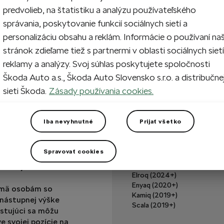
predvolieb, na štatistiku a analýzu používateľského
Vypredané
správania, poskytovanie funkcií sociálnych sietí a
personalizáciu obsahu a reklám. Informácie o používaní na
stránok zdieľame tiež s partnermi v oblasti sociálnych sietí
Máte otázku?
reklamy a analýzy. Svoj súhlas poskytujete spoločnosti
Škoda Auto a.s., Škoda Auto Slovensko s.r.o. a distribučne
Technické špecifikáci
sieti Škoda.
Zásady používania cookies.
Kód výrobku
Upozornenie
Iba nevyhnutné
Prijať všetko
Umiestnenie
Spravovať cookies
stvo slúži ako
Určené pre:
i rôznych
Elroq (2024+)
Enyaq (2020+)
ajmä osobám so
Kamiq (2019+)
 nástupnej výške
Scala (2019+)
estujúci sa môžu
e svojej pozície na