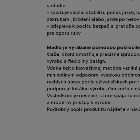
sedadle
- zaisťuje väčšiu stabilitu počas jazdy, n
zákrutami, brzdení alebo jazde po nero
- prispieva k pocitu bezpečia, pretože 
pre oporu ruky
Madlo je vyrábané pomocou pokročile
tlače
, ktorá umožňuje precízne spracov
výrobu a flexibilný design.
Vďaka tejto inovatívnej metóde vzniká 
minimálnym odpadom, vysokou odolno
rýchlych úprav podľa užívateľských potr
podporuje lokálnu výrobu, čím znižuje e
Výsledkom je riešenie, ktoré spája funk
a moderný prístup k výrobe.
Podrobný popis produktu nájdete v náv