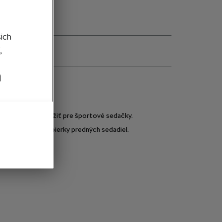
šich
,
j
e
5LA061129A
Nie je možné použiť pre športové sedačky.
Tyčky hlavovej opierky predných sedadiel.