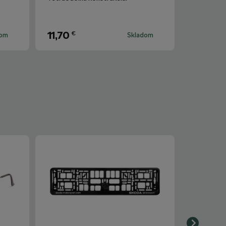
11,70
€
dom
Skladom