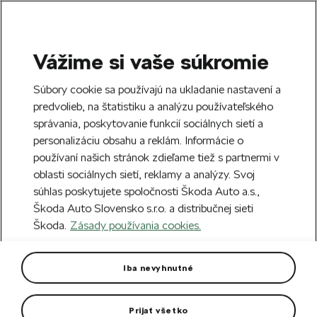
Vážime si vaše súkromie
SEARCH
S
Súbory cookie sa používajú na ukladanie nastavení a
e
predvolieb, na štatistiku a analýzu používateľského
Doprava zdarma k 70 partnerom Škoda
a
Zatvoriť
správania, poskytovanie funkcií sociálnych sietí a
po celom Slovensku.
r
personalizáciu obsahu a reklám. Informácie o
c
h
používaní našich stránok zdieľame tiež s partnermi v
Vytvorte si účet a my vás odmeníme 5 €
oblasti sociálnych sietí, reklamy a analýzy. Svoj
zľavou na prvú objednávku v minimálnej
Zatvoriť
súhlas poskytujete spoločnosti Škoda Auto a.s.,
hodnote 40 €.
Zaregistrovať sa.
Škoda Auto Slovensko s.r.o. a distribučnej sieti
Škoda.
Zásady používania cookies.
Hlavná stránka
Autodoplnky
Starostlivosť o vozidlo
Lakový sprej šedá Satin
Iba nevyhnutné
metalíza
Prijať všetko
Farebný kód F5X/5T5T.