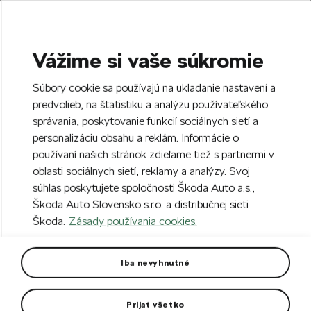
Vážime si vaše súkromie
SEARCH
S
Súbory cookie sa používajú na ukladanie nastavení a
e
predvolieb, na štatistiku a analýzu používateľského
Doprava zdarma k 70 partnerom Škoda
a
Zatvoriť
správania, poskytovanie funkcií sociálnych sietí a
po celom Slovensku.
r
personalizáciu obsahu a reklám. Informácie o
c
h
používaní našich stránok zdieľame tiež s partnermi v
Vytvorte si účet a my vás odmeníme 5 €
oblasti sociálnych sietí, reklamy a analýzy. Svoj
zľavou na prvú objednávku v minimálnej
Zatvoriť
súhlas poskytujete spoločnosti Škoda Auto a.s.,
hodnote 40 €.
Zaregistrovať sa.
Škoda Auto Slovensko s.r.o. a distribučnej sieti
Škoda.
Zásady používania cookies.
Hlavná stránka
Autodoplnky
Vnútorná výbava vozidla
Kožená hlavica a manžeta
Iba nevyhnutné
radiacej páky OCTAVIA III 4x4
Prijať všetko
Atraktívna hlavica a manžeta radiacej páky z vysoko