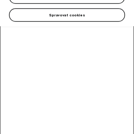
Spravovať cookies
High-contrast mode
Odporúčané ostatnými
zákazníkmi
Chladiaca kvapalina
G12evo 1 l
Hotová zmes chladiacej kvapaliny G12evo pre všetky vozidlá Škoda.
Skladom
5,89
€