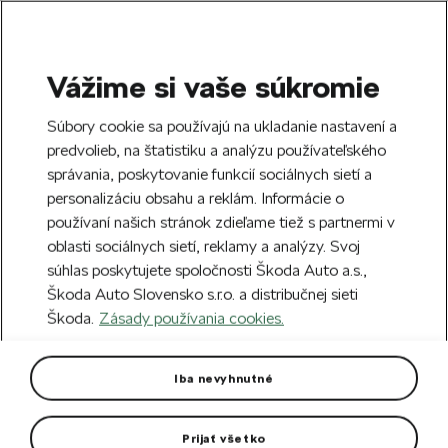
Vážime si vaše súkromie
SEARCH
S
Súbory cookie sa používajú na ukladanie nastavení a
e
predvolieb, na štatistiku a analýzu používateľského
Doprava zdarma k 70 partnerom Škoda
a
Zatvoriť
správania, poskytovanie funkcií sociálnych sietí a
po celom Slovensku.
r
personalizáciu obsahu a reklám. Informácie o
c
h
používaní našich stránok zdieľame tiež s partnermi v
Vytvorte si účet a my vás odmeníme 5 €
oblasti sociálnych sietí, reklamy a analýzy. Svoj
zľavou na prvú objednávku v minimálnej
Zatvoriť
Chyba 404
súhlas poskytujete spoločnosti Škoda Auto a.s.,
hodnote 40 €.
Zaregistrovať sa.
Škoda Auto Slovensko s.r.o. a distribučnej sieti
Stránka, ktorú hľadáte,
Škoda.
Zásady používania cookies.
neexistuje.
Iba nevyhnutné
Návrat na hlavnú stránku.
Prijať všetko