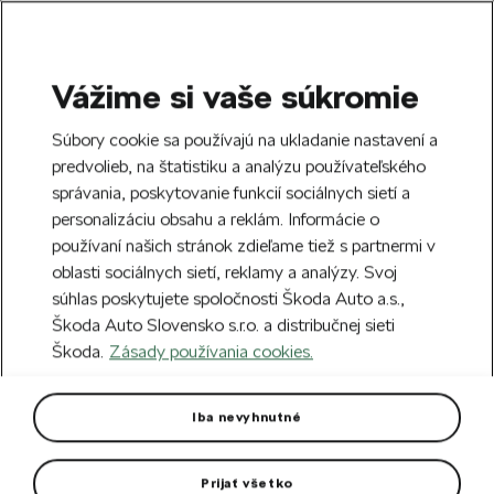
Vážime si vaše súkromie
SEARCH
S
Súbory cookie sa používajú na ukladanie nastavení a
e
predvolieb, na štatistiku a analýzu používateľského
Doprava zdarma k 70 partnerom Škoda
a
Zatvoriť
správania, poskytovanie funkcií sociálnych sietí a
po celom Slovensku.
r
personalizáciu obsahu a reklám. Informácie o
c
h
používaní našich stránok zdieľame tiež s partnermi v
Vytvorte si účet a my vás odmeníme 5 €
oblasti sociálnych sietí, reklamy a analýzy. Svoj
zľavou na prvú objednávku v minimálnej
Zatvoriť
súhlas poskytujete spoločnosti Škoda Auto a.s.,
hodnote 40 €.
Zaregistrovať sa.
Škoda Auto Slovensko s.r.o. a distribučnej sieti
Škoda.
Zásady používania cookies.
Hlavná stránka
Autodoplnky
Kolesá a disky
Hl
Hliníkový disk Minoris 16"
Iba nevyhnutné
Octavia III
Prijať všetko
Rozmer disku: 6,5J x 16“ ET 46