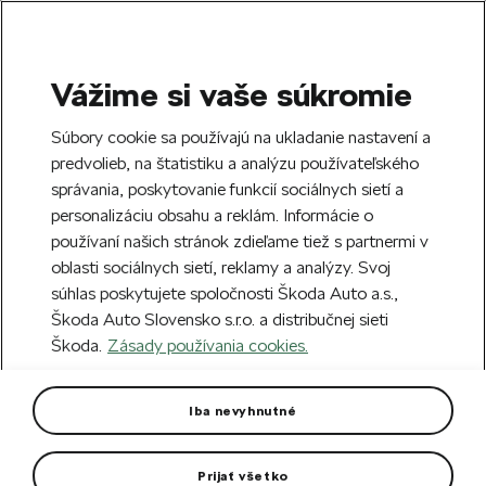
Vážime si vaše súkromie
SEARCH
S
Súbory cookie sa používajú na ukladanie nastavení a
e
predvolieb, na štatistiku a analýzu používateľského
Doprava zdarma k 70 partnerom Škoda
a
Zatvoriť
správania, poskytovanie funkcií sociálnych sietí a
po celom Slovensku.
r
personalizáciu obsahu a reklám. Informácie o
c
h
používaní našich stránok zdieľame tiež s partnermi v
Vytvorte si účet a my vás odmeníme 5 €
oblasti sociálnych sietí, reklamy a analýzy. Svoj
zľavou na prvú objednávku v minimálnej
Zatvoriť
súhlas poskytujete spoločnosti Škoda Auto a.s.,
hodnote 40 €.
Zaregistrovať sa.
Škoda Auto Slovensko s.r.o. a distribučnej sieti
Škoda.
Zásady používania cookies.
Hlavná stránka
Autodoplnky
Kolesá a disky
Hl
Hliníkový disk Helix 19" Superb
Iba nevyhnutné
IV
Prijať všetko
Rozmer disku: 8,0J x 19“ ET 44