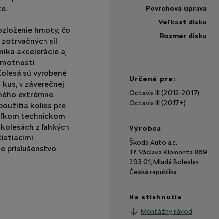
e.
Povrchová úprava
Veľkosť disku
rozloženie hmoty, čo
Rozmer disku
 zotrvačných síl
Zob
ika akcelerácie aj
via
 hmotnosti
 Kolesá sú vyrobené
Určené pre:
n kus, v záverečnej
Octavia III (2012-2017)
nného extrémne
Octavia III (2017+)
oužitia kolies pre
veľkom technickom
 kolesách z ľahkých
Výrobca
čistiacimi
Škoda Auto a.s.
lne príslušenstvo.
Tř. Václava Klementa 869
293 01, Mladá Boleslav
Česká republika
Na stiahnutie
Montážny návod