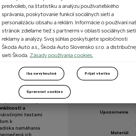
predvolieb, na štatistiku a analýzu používateľského
správania, poskytovanie funkcií sociálnych sietí a
personalizáciu obsahu a reklám. Informácie o používaní na
Na sklade
stránok zdieľame tiež s partnermi v oblasti sociálnych sietí
reklamy a analýzy. Svoj súhlas poskytujete spoločnosti
Máte otázku?
Škoda Auto a.s., Škoda Auto Slovensko s.r.o. a distribučne
sieti Škoda.
Zásady používania cookies.
Technické špecifikáci
Kód výrobku
Iba nevyhnutné
Prijať všetko
Šírka pneumatiky
Farba
Spravovať cookies
ancia kolies z
Obsah sady
e príslušenstvo je
funkčnosti a
Upozornenie
 náročnými testami
adom k
ľadiska namáhania
Materiál
abezpečená ich