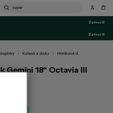
SEARCH
S
e
Zatvoriť
a
r
c
Zatvoriť
h
doplnky
Kolesá a disky
Hliníkové disky
Hliníkový d
sk Gemini 18" Octavia III
T 51
ť do košíka