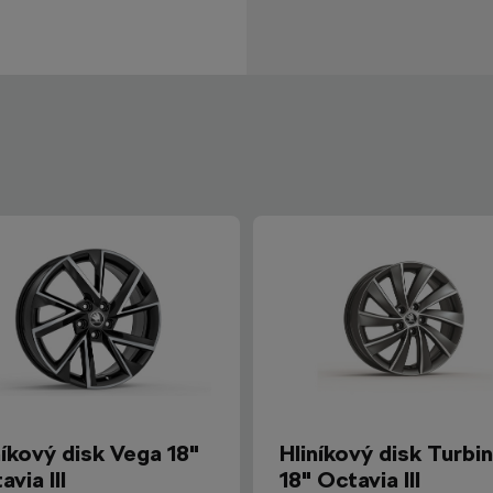
níkový disk Vega 18"
Hliníkový disk Turbi
avia III
18" Octavia III