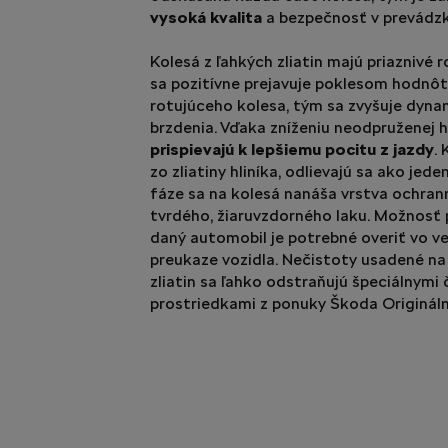
vysoká kvalita
a bezpečnosť v prevádzk
Kolesá z ľahkých zliatin majú priaznivé 
sa pozitívne prejavuje poklesom hodnôt
rotujúceho kolesa, tým sa zvyšuje dynam
brzdenia. Vďaka zníženiu neodpruženej
prispievajú k lepšiemu pocitu z jazdy
.
zo zliatiny hliníka, odlievajú sa ako jede
fáze sa na kolesá nanáša vrstva ochra
tvrdého, žiaruvzdorného laku. Možnosť p
daný automobil je potrebné overiť vo 
preukaze vozidla. Nečistoty usadené na
zliatin sa ľahko odstraňujú špeciálnymi 
prostriedkami z ponuky Škoda Originá