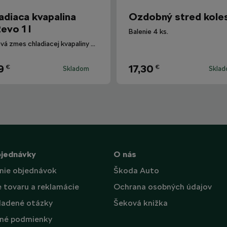
adiaca kvapalina
Ozdobný stred kole
evo 1 l
Balenie 4 ks.
Hotová zmes chladiacej kvapaliny G12evo pre všetky vozidlá Škoda.
9
17,30
€
€
Skladom
Skla
bjednávky
O nás
nie objednávok
Škoda Auto
e tovaru a reklamácie
Ochrana osobných údajov
ladené otázky
Šeková knižka
né podmienky