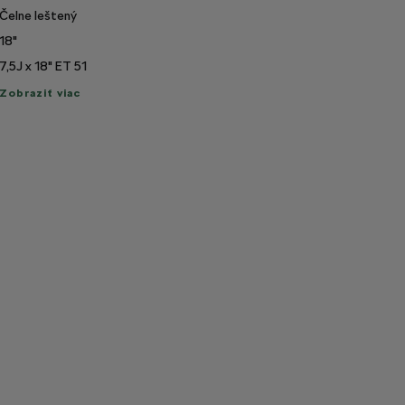
Čelne leštený
18"
7,5J x 18" ET 51
raziť
Zobraziť viac
c