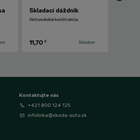
sa
Skladací dáždnik
Vetruodolná konštrukcia.
11,70
€
dom
Skladom
Kontaktujte nás
+421 800 124 125
infolinka@skoda-auto.sk