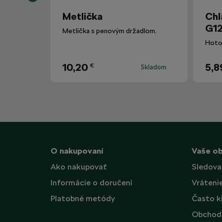
Metlička
Chl
G12
Metlička s penovým držadlom.
10,20
5,8
€
Skladom
O nakupovaní
Vaše o
Ako nakupovať
Sledova
Informácie o doručení
Vráteni
Platobné metódy
Často k
Obchod