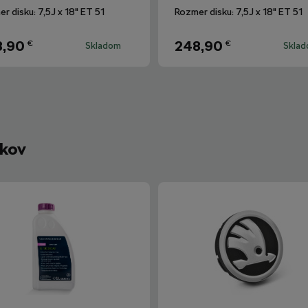
r disku: 7,5J x 18" ET 51
Rozmer disku: 7,5J x 18" ET 51
8,90
248,90
€
€
Skladom
Skla
íkov