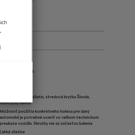
šich
,
j
e
5E0071498G FL8
225/40 R18
Čierna metalíza
Koleso z ľahkých zliatin, stredová krytka Škoda,
montážny návod
Možnosť použitia konkrétneho kolesa pre daný
automobil je potrebné overiť vo veľkom technickom
preukaze vozidla. Skrutky nie sú súčasťou balenia.
Ľahká zliatina