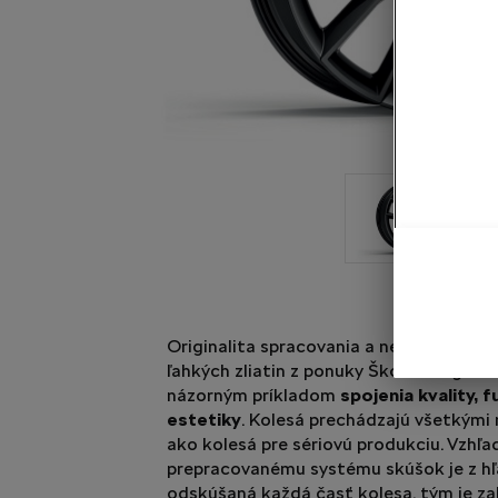
Originalita spracovania a nenútená eleg
ľahkých zliatin z ponuky Škoda Origináln
názorným príkladom
spojenia kvality, 
estetiky
. Kolesá prechádzajú všetkými
ako kolesá pre sériovú produkciu. Vzhľ
prepracovanému systému skúšok je z h
odskúšaná každá časť kolesa, tým je z