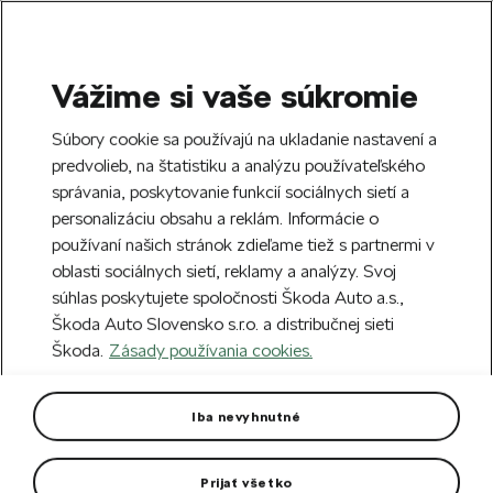
Vážime si vaše súkromie
SEARCH
S
Súbory cookie sa používajú na ukladanie nastavení a
e
predvolieb, na štatistiku a analýzu používateľského
Doprava zdarma k 70 partnerom Škoda
a
Zatvoriť
správania, poskytovanie funkcií sociálnych sietí a
po celom Slovensku.
r
personalizáciu obsahu a reklám. Informácie o
c
h
používaní našich stránok zdieľame tiež s partnermi v
Vytvorte si účet a my vás odmeníme 5 €
oblasti sociálnych sietí, reklamy a analýzy. Svoj
zľavou na prvú objednávku v minimálnej
Zatvoriť
súhlas poskytujete spoločnosti Škoda Auto a.s.,
hodnote 40 €.
Zaregistrovať sa.
Škoda Auto Slovensko s.r.o. a distribučnej sieti
Škoda.
Zásady používania cookies.
Hlavná stránka
Autodoplnky
Kolesá a disky
Hl
Hliníkový disk Crystal 17"
Iba nevyhnutné
Superb IV
Prijať všetko
Rozmer disku: 7,0J x 17“ ET 43